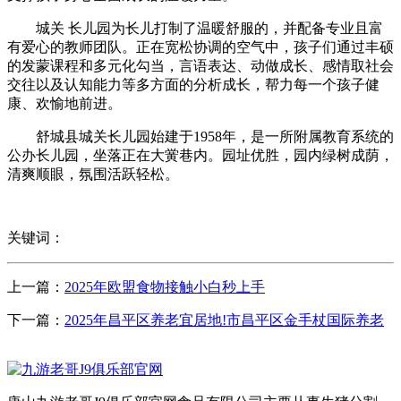
城关 长儿园为长儿打制了温暖舒服的，并配备专业且富
有爱心的教师团队。正在宽松协调的空气中，孩子们通过丰硕
的发蒙课程和多元化勾当，言语表达、动做成长、感情取社会
交往以及认知能力等多方面的分析成长，帮力每一个孩子健
康、欢愉地前进。
舒城县城关长儿园始建于1958年，是一所附属教育系统的
公办长儿园，坐落正在大黉巷内。园址优胜，园内绿树成荫，
清爽顺眼，氛围活跃轻松。
关键词：
上一篇：
2025年欧盟食物接触小白秒上手
下一篇：
2025年昌平区养老宜居地!市昌平区金手杖国际养老