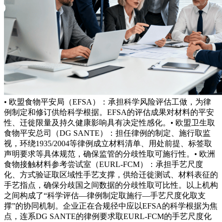
• 欧盟食物平安局（EFSA）：承担科学风险评估工做，为律
例制定和修订供给科学根据。EFSA的评估成果对材料的平安
性、迁徙限量及持久健康影响具有决定性感化。• 欧盟卫生取
食物平安总司（DG SANTE）：担任律例的制定、施行取监
视，环绕1935/2004等律例成立材料清单、用处前提、标签取
声明要求等具体规范，确保监管的分歧性取可施行性。• 欧洲
食物接触材料参考尝试室（EURL-FCM）：承担手艺尺度
化、方式验证取区域性手艺支撑，供给迁徙测试、材料表征的
手艺指点，确保分歧国之间数据的分歧性取可比性。以上机构
之间构成了“科学评估—律例制定取施行—手艺尺度化取支
撑”的协同机制。企业正在合规径中应以EFSA的科学根据为焦
点，连系DG SANTE的律例要求取EURL-FCM的手艺尺度化