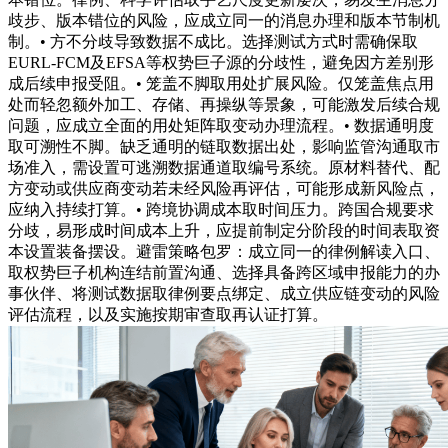
歧步、版本错位的风险，应成立同一的消息办理和版本节制机
制。• 方不分歧导致数据不成比。选择测试方式时需确保取
EURL-FCM及EFSA等权势巨子源的分歧性，避免因方差别形
成后续申报受阻。• 笼盖不脚取用处扩展风险。仅笼盖焦点用
处而轻忽额外加工、存储、再操纵等景象，可能激发后续合规
问题，应成立全面的用处矩阵取变动办理流程。• 数据通明度
取可溯性不脚。缺乏通明的链取数据出处，影响监管沟通取市
场准入，需设置可逃溯数据通道取编号系统。原材料替代、配
方变动或供应商变动若未经风险再评估，可能形成新风险点，
应纳入持续打算。• 跨境协调成本取时间压力。跨国合规要求
分歧，易形成时间成本上升，应提前制定分阶段的时间表取资
本设置装备摆设。避雷策略包罗：成立同一的律例解读入口、
取权势巨子机构连结前置沟通、选择具备跨区域申报能力的办
事伙伴、将测试数据取律例要点绑定、成立供应链变动的风险
评估流程，以及实施按期审查取再认证打算。