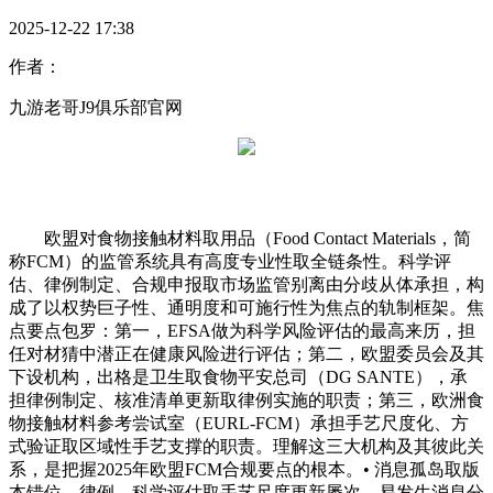
2025-12-22 17:38
作者：
九游老哥J9俱乐部官网
欧盟对食物接触材料取用品（Food Contact Materials，简
称FCM）的监管系统具有高度专业性取全链条性。科学评
估、律例制定、合规申报取市场监管别离由分歧从体承担，构
成了以权势巨子性、通明度和可施行性为焦点的轨制框架。焦
点要点包罗：第一，EFSA做为科学风险评估的最高来历，担
任对材猜中潜正在健康风险进行评估；第二，欧盟委员会及其
下设机构，出格是卫生取食物平安总司（DG SANTE），承
担律例制定、核准清单更新取律例实施的职责；第三，欧洲食
物接触材料参考尝试室（EURL-FCM）承担手艺尺度化、方
式验证取区域性手艺支撑的职责。理解这三大机构及其彼此关
系，是把握2025年欧盟FCM合规要点的根本。• 消息孤岛取版
本错位。律例、科学评估取手艺尺度更新屡次，易发生消息分