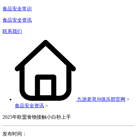
食品安全常识
食品安全资讯
联系我们
九游老哥J9俱乐部官网
>
食品安全资讯
>
2025年欧盟食物接触小白秒上手
发布时间：