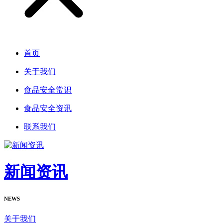
首页
关于我们
食品安全常识
食品安全资讯
联系我们
新闻资讯
NEWS
关于我们