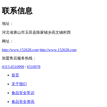
联系信息
地址：
河北省唐山市玉田县陈家铺乡高文铺村西
网址：
http://www.152628.com
http://www.152628.com
加盟售后服务热线：
0315-6510999
/
6510978
首页
关于我们
食品安全常识
食品安全资讯