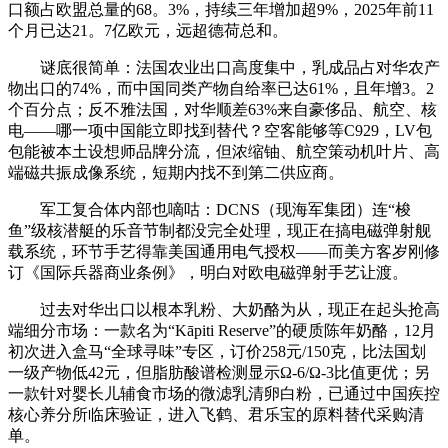
口额占欧盟总量的68。3%，持续三年增加超9%，2025年前11
个月已达21。7亿欧元，远超德荷总和。
谜底很简单：法国农业出口高度集中，乳成品占对华农产
物出口的74%，而中国同类产物自给率已达61%，且年增3。2
个百分点；反不雅法国，对华顺差63%来自豪侈品、航空、核
电——哪一项中国能立即找到替代？空客能够等C929，LV包
包能被本土设想师品牌分流，但浓缩铀、航空策动机叶片、高
端磁共振成像系统，短期内找不到第二供应商。
军工复合体内部也嘀咕：DCNS（现海军集团）连“梭
鱼”级核潜艇的乐音节制都没完全处理，现正在搞电磁弹射舰
载系统，环节手艺得靠美国通用电气授权——而美方客岁刚修
订《国际兵器商业条例》，明白对欧电磁弹射手艺让渡。
过去对华出口以根本乳粉、大奶酪为从，现正在起头抢高
端细分市场：一款名为“Kāpiti Reserve”的硬质陈年奶酪，12月
初次进入盒马“全球寻味”专区，订价258元/150克，比法国划
一级产物低42元，但脂肪酸谱检测显示Ω-6/Ω-3比值更优；另
一款针对婴长儿辅食市场的微滤乳清卵白粉，已通过中国疾控
核心养分所临床验证，进入飞鹤、君乐宝的原料替代采购清
单。