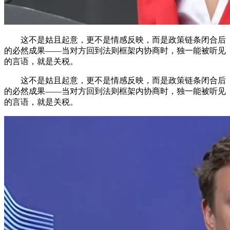
这不是姑且起意，更不是情感反映，而是政策链条闭合后
的必然成果——当对方回到法则框架内协商时，独一能被听见
的言语，就是关税。
这不是姑且起意，更不是情感反映，而是政策链条闭合后
的必然成果——当对方回到法则框架内协商时，独一能被听见
的言语，就是关税。