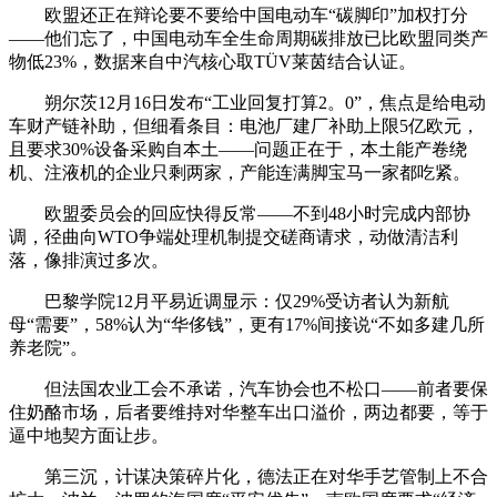
欧盟还正在辩论要不要给中国电动车“碳脚印”加权打分
——他们忘了，中国电动车全生命周期碳排放已比欧盟同类产
物低23%，数据来自中汽核心取TÜV莱茵结合认证。
朔尔茨12月16日发布“工业回复打算2。0”，焦点是给电动
车财产链补助，但细看条目：电池厂建厂补助上限5亿欧元，
且要求30%设备采购自本土——问题正在于，本土能产卷绕
机、注液机的企业只剩两家，产能连满脚宝马一家都吃紧。
欧盟委员会的回应快得反常——不到48小时完成内部协
调，径曲向WTO争端处理机制提交磋商请求，动做清洁利
落，像排演过多次。
巴黎学院12月平易近调显示：仅29%受访者认为新航
母“需要”，58%认为“华侈钱”，更有17%间接说“不如多建几所
养老院”。
但法国农业工会不承诺，汽车协会也不松口——前者要保
住奶酪市场，后者要维持对华整车出口溢价，两边都要，等于
逼中地契方面让步。
第三沉，计谋决策碎片化，德法正在对华手艺管制上不合