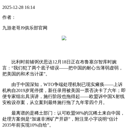
2025-12-28 16:14
作者：
九游老哥J9俱乐部官网
比利时前辅弼伏思达12月18日正在布鲁塞尔智库时婉
言：“我们犯了两个底子错误——把中国的耐心当薄弱虚弱，
把美国的和术当计谋”。
由于中国深知，WTO争端处理机制已现实瘫痪——上诉
机构自2019岁尾停摆，新任录用被美国一票否决卡了六年；即
便专家组出具演讲，施行阶段也拖得起——欧盟诉中国X射线
安检设存案，从立案到最终施行拖了九年零四个月。
最离谱的是稀土部门：认可欧盟98%的沉稀土来自中国，
处理方案倒是“加速非洲矿产开辟”，附注里小字说明“估计
2035年前实现10%自给”。