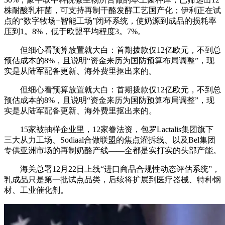
株耐酸乳杆菌，可支持再制干酪发酵工艺国产化；伊利正在试
点的“数字牧场+智能工场”闭环系统，使奶源到成品的损耗率
压到1。8%，低于欧盟平均程度3。7%。
但细心看预算放置就大白：首期拨款仅12亿欧元，不到总
预估成本的8%，且说明“资金来历为国防预算布局调整”，现
实是从陆军配备更新、海外费里抠出来的。
但细心看预算放置就大白：首期拨款仅12亿欧元，不到总
预估成本的8%，且说明“资金来历为国防预算布局调整”，现
实是从陆军配备更新、海外费里抠出来的。
15家被抽样企业里，12家眷法资，包罗Lactalis集团旗下
三大从力工场、Sodiaal合做联盟的焦点灌拆线、以及Bel集团
专供亚洲市场的再制奶酪产线——全都是实打实的头部产能。
海关总署12月22日上线“进口商品合规性动态评估系统”，
乳成品只是第一批试点品类，后续将扩展到医疗器械、特种钢
材、工业催化剂。