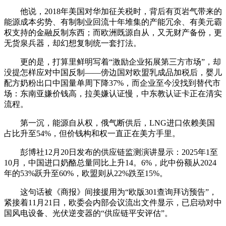
他说，2018年美国对华加征关税时，背后有页岩气带来的
能源成本劣势、有制制业回流十年堆集的产能冗余、有美元霸
权支持的金融反制东西；而欧洲既源自从，又无财产备份，更
无货泉兵器，却幻想复制统一套打法。
更的是，打算里鲜明写着“激励企业拓展第三方市场”，却
没提怎样应对中国反制——傍边国对欧盟乳成品加税后，婴儿
配方奶粉出口中国量单周下降37%，而企业至今没找到替代市
场：东南亚嫌价钱高，拉美嫌认证慢，中东教认证卡正在清实
流程。
第一沉，能源自从权，俄气断供后，LNG进口依赖美国
占比升至54%，但价钱构和权一直正在美方手里。
彭博社12月20日发布的供应链监测演讲显示：2025年1至
10月，中国进口奶酪总量同比上升14。6%，此中份额从2024
年的53%跃升至60%，欧盟则从22%跌至15%。
这句话被《商报》间接援用为“欧版301查询拜访预告”，
紧接着11月21日，欧委会内部会议流出文件显示，已启动对中
国风电设备、光伏逆变器的“供应链平安评估”。