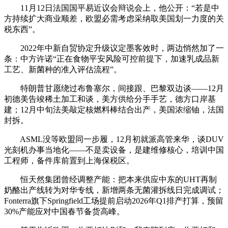
11月12日法国国平易近议会辩说会上，他公开：“若是中
方持续扩大商业顺差，欧盟必需考虑采纳取美国划一力度的关
税东西”。
2022年中新自贸协定升级议定墨客效时，两边悄然加了一
条：中方许诺“正在食物平安风险可控前提下，加速乳成品新
工艺、新菌种的准入评估流程”。
特朗普甘愿绕过布鲁塞尔，间接跟、巴黎双边谈——12月
初德美告竣稀土加工和谈，美方供给分手手艺，德方口岸基
建；12月中旬法美敲定核燃料棒结合出产，美国浓缩铀，法国
封拆。
ASML没等欧盟同一步履，12月初就派高管来华，谈DUV
光刻机办事当地化——不是卖设备，是建维修核心，培训中国
工程师，备件库前置到上海保税区。
恒天然集团曾经调整产能：把本来供应中东的UHT再制
奶酪出产线转为对华专线，新增两条无菌灌拆线日完成调试；
Fonterra旗下Springfield工场提前启动2026年Q1排产打算，预留
30%产能应对中国春节备货高峰。