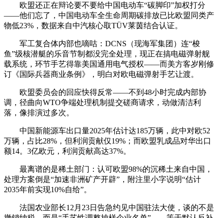
欧盟还正在辩论要不要给中国电动车“碳脚印”加权打分
——他们忘了，中国电动车全生命周期碳排放已比欧盟同类产
物低23%，数据来自中汽核心取TÜV莱茵结合认证。
军工复合体内部也嘀咕：DCNS（现海军集团）连“梭
鱼”级核潜艇的乐音节制都没完全处理，现正在搞电磁弹射舰
载系统，环节手艺得靠美国通用电气授权——而美方客岁刚修
订《国际兵器商业条例》，明白对欧电磁弹射手艺让渡。
欧盟委员会的回应快得反常——不到48小时完成内部协
调，径曲向WTO争端处理机制提交磋商请求，动做清洁利
落，像排演过多次。
中国新能源车出口量2025年估计达185万辆，此中对欧52
万辆，占比28%，但利润贡献仅19%；而欧盟乳成品对华出口
额14。3亿欧元，利润贡献高达37%。
最离谱的是稀土部门：认可欧盟98%的沉稀土来自中国，
处理方案倒是“加速非洲矿产开辟”，附注里小字说明“估计
2035年前实现10%自给”。
法国农业部长12月23日告急约见中国驻法大使，谈的不是
撤销纳税，而是“手艺性调整抽样企业名单”——等于默认反补