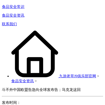
食品安全常识
食品安全资讯
联系我们
九游老哥J9俱乐部官网
>
食品安全资讯
>
斗不外中国欧盟告急向全球发布告；马克龙这回
发布时间：