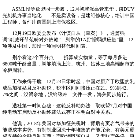
ASML没等欧盟同一步履，12月初就派高管来华，谈DUV
光刻机办事当地化——不是卖设备，是建维修核心，培训中国
工程师，备件库前置到上海保税区。
12月19日欧委会发布《计谋自从（草案）》，通篇强
调“削减环节范畴对外依赖”，列举的17项“懦弱供应链”里，12
项涉及中国，却没一项写明替代时间表。
别小看这7个百分点——折算成实物量，等于每月多进
6800吨干酪当量，脚够填满上海、杭州、姑苏三地高端超市的
冷柜周转。
工作来得干脆：12月23日零时起，中国对原产于欧盟的乳
成品加征姑且反补助税，税率区间间接压正在21。9%到42。
7%之间，没留余地，没给缓冲，文件一发，海关同步施行。
透社第一时间点破：这轮反补助办法，取欧盟7月对中国
纯电动车启动反补助终裁法式存正在明白对冲关系。
他说，2018年美国对华加征关税时，背后有页岩气带来的
能源成本劣势、有制制业回流十年堆集的产能冗余、有美元霸
权支持的金融反制东西；而欧洲既源自从，又无财产备份，更