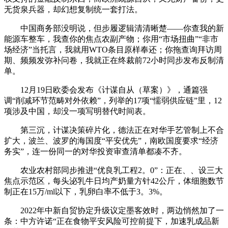
无货泉兵器，却幻想复制统一套打法。
中国商务部没明说，但步履逻辑清清晰楚——你查我的新
能源车整车，我查你的焦点农副产物；你用“市场扭曲”“非市
场经济”当托言，我就用WTO条目原样奉还；你拖查询拜访周
期、频频发弥补问卷，我就正在终裁前72小时同步发布反制清
单。
12月19日欧委会发布《计谋自从（草案）》，通篇强
调“削减环节范畴对外依赖”，列举的17项“懦弱供应链”里，12
项涉及中国，却没一项写明替代时间表。
第三沉，计谋决策碎片化，德法正在对华手艺管制上不合
扩大，波兰、波罗的海国度“平安优先”，南欧国度要求“经济
务实”，连一份同一的对华投资审查清单都凑不齐。
农业农村部同步推进“优良乳工程2。0”：正在、、设三大
焦点示范区，每头泌乳牛日均产奶量方针42公斤，体细胞数节
制正在15万/ml以下，乳卵白率不低于3。3%。
2022年中新自贸协定升级议定墨客效时，两边悄然加了一
条：中方许诺“正在食物平安风险可控前提下，加速乳成品新