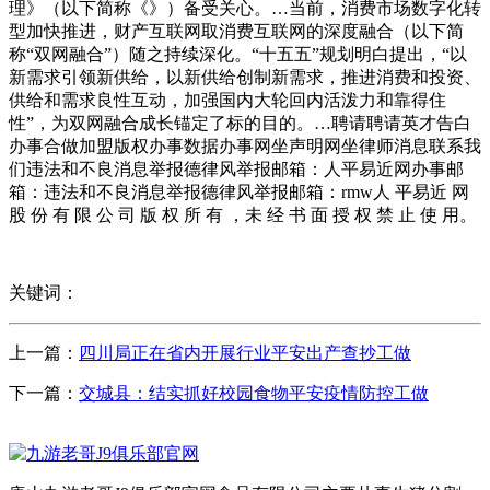
理》（以下简称《》）备受关心。…当前，消费市场数字化转
型加快推进，财产互联网取消费互联网的深度融合（以下简
称“双网融合”）随之持续深化。“十五五”规划明白提出，“以
新需求引领新供给，以新供给创制新需求，推进消费和投资、
供给和需求良性互动，加强国内大轮回内活泼力和靠得住
性”，为双网融合成长锚定了标的目的。…聘请聘请英才告白
办事合做加盟版权办事数据办事网坐声明网坐律师消息联系我
们违法和不良消息举报德律风举报邮箱：人平易近网办事邮
箱：违法和不良消息举报德律风举报邮箱：rmw人 平易近 网
股 份 有 限 公 司 版 权 所 有 ，未 经 书 面 授 权 禁 止 使 用。
关键词：
上一篇：
四川局正在省内开展行业平安出产查抄工做
下一篇：
交城县：结实抓好校园食物平安疫情防控工做