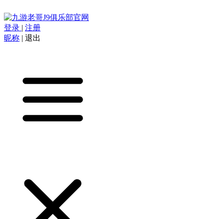
登录
|
注册
昵称
|
退出