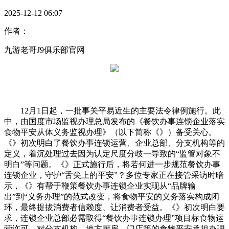
2025-12-12 06:07
作者：
九游老哥J9俱乐部官网
12月1日起，一批事关平易近生的主要法令律例施行。此
中，由国度市场监视办理总局发布的《餐饮办事连锁企业落实
食物平安从体义务监视办理》（以下简称《》）备受关心。
《》初次明白了餐饮办事连锁运营、企业总部、分支机构等的
定义，着沉处理过去因为认定尺度分歧一导致的“监管对象不
明白”等问题。《》正式施行后，将若何进一步规范餐饮办事
连锁企业，守护“舌尖上的平安”？多位专家正在接管采访时暗
示，《》有帮于鞭策餐饮办事连锁企业实现从“品牌输
出”到“义务办理”的范式改变，将食物平安的义务落实构成闭
环，最终提拔消费者信赖度、让消费者受益。《》初次明白要
求，连锁企业总部必需取得“餐饮办事连锁办理”项目标食物运
营许可，对分支机构、地方厨房、门店等的食物平安承担办理