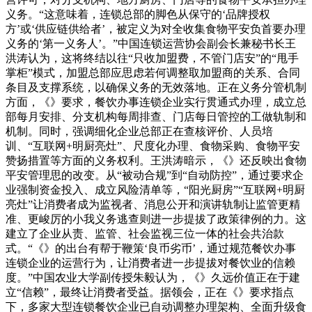
义务。“这意味着，连锁总部的脚色从保守的‘品牌授权
方’或‘供应链供给者’，被定义为对全收集食物平安负首要办理
义务的‘第一义务人’。”中国连锁运营协会副会长兼秘书长王
洪涛认为，这将终结以往“只收加盟费，不管门店安”的“甩手
掌柜”模式，加盟总部应思虑若何调整取加盟商的关系、合同
条目及支撑系统，以确保义务的无效落地。正在义务分管机制
方面，《》要求，餐饮办事连锁企业实行贯通式办理，成立总
部每月安排、分支机构每周排查、门店每日管控的工做轨制和
机制。同时，强调细化企业总部正在查核评价、人员培
训、“互联网+明厨亮灶”、尺度化办理、食物采购、食物平安
赞扬措置等方面的义务权利。王洪涛暗示，《》还反映出食物
平安管理思的改变。从“被动合规”到“自动防控”，通过要求企
业强制资金投入、成立风险清单等，“阳光厨房”“互联网+明厨
亮灶”让消费者成为监视者、消息公开和演讲轨制让监管更精
准、更峻厉的小我义务逃查则进一步提拔了政策律例的力。这
建立了企业从责、监管、社会监视三位一体的社会共治款
式。“《》的出台有帮于鞭策‘良币劣币’，通过规范餐饮办事
连锁企业的运营行为，让消费者进一步提拔对餐饮业的信赖
度。”中国农业大学副传授朱毅认为，《》久远价值正在于建
立“信赖”，最终让消费者受益。据领会，正在《》要求指点
下，多家大型连锁餐饮企业已自动调整办理架构、全面升级食