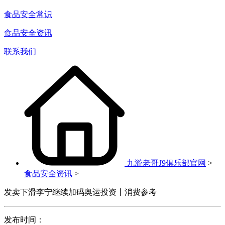
食品安全常识
食品安全资讯
联系我们
九游老哥J9俱乐部官网
>
食品安全资讯
>
发卖下滑李宁继续加码奥运投资丨消费参考
发布时间：