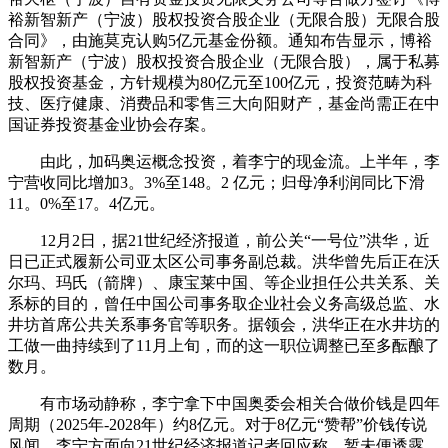
裕新智新产（宁波）股权投资合股企业（无限合股）无限合股
合同》，由施莫克认购5亿元基金份额。通知布告显示，博裕
新智新产（宁波）股权投资合股企业（无限合股），属于私募
股权投资基金，方针规模为80亿元至100亿元，投资范畴为科
技、医疗健康、消费品和零售三大向阳财产，基金尚需正在中
国证券投资基金业协会存案。
由此，加码奥运概念投资，着李宁的现金流。上半年，李
宁营收同比增加3。3%至148。2 亿元；归母净利润同比下滑
11。0%至17。4亿元。
12月2日，据21世纪经济报道，前公关“一号位”洪华，近
日已正式履新公司亚太区公司事务副总裁。洪华曾先后正在沃
尔玛、玛氏（箭牌）、康宝莱中国、等企业担任公共关系、关
系标的目的，曾任中国公司事务取企业社会义务高级总监、水
井坊首席公共关系事务官等职务。据领会，洪华正在水井坊的
工做一曲持续到了11月上旬，而的这一职位调整已至多酝酿了
数月。
有市场动静称，李宁拿下中国奥委会相关合做价钱是四年
周期（2025年-2028年）约8亿元。对于8亿元“赞帮”价钱传说
风闻，李宁方面向21世纪经济报道记者回应称，暂未便透露。