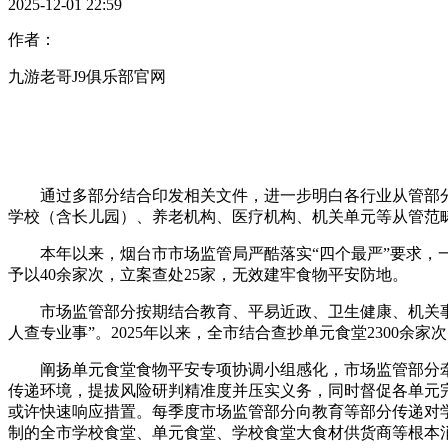
2025-12-01 22:59
作者：
九游老哥J9俱乐部官网
通过多部分结合印发相关文件，进一步明白各行业从管部分的
学校（含长儿园）、养老机构、医疗机构、机关单元等从管范
本年以来，烟台市市场监管局严酷落实“四个最严”要求，一
予以40余家次，立案查处25家，无效建牢食物平安防地。
市场监管部分按期结合教育、平易近政、卫生健康、机关事务
人查专业事”。2025年以来，全市结合查抄单元食堂2300余
阐扬单元食堂食物平安专项协调小组感化，市场监管部分牵头
传递环境，提拔风险研判精准度并压实义务，同时督促各单元完
或许快速响应措置。每季度市场监管部分向教育等部分传递对
制的全市学校食堂、单元食堂、学校食堂大食材供货商等根本