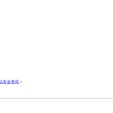
品安全资讯
>