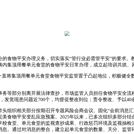
食物平安办理义务，切实落实“管行业必需管平安”的要求。
畴内集顶用餐单元食堂的食物平安日常办理，成立起培训共抓、风
直将集顶用餐单元食堂食物平安监管置于凸起地位，积极健全数门
等部分别离开展法律查抄，市场监管人员担任食物平安全流程
家次，发觉现患问题近700个，均督促整改到位；责令整改、予以4
组织相关部分按期召开专题风险会商会议。固化“会前消息汇
美食物平安变乱应急预案。2025年以来，已多次组织多部分
学校食堂、单元食堂的监视查抄成果、行政惩罚环境及监视抽检
消息。通过对消息的整合，建立起单元食堂的数量、天分、监管环