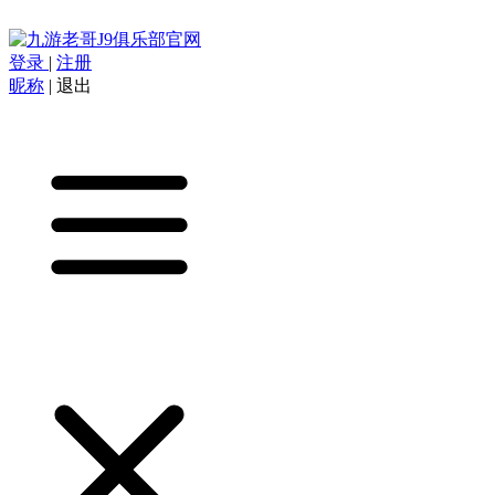
登录
|
注册
昵称
|
退出