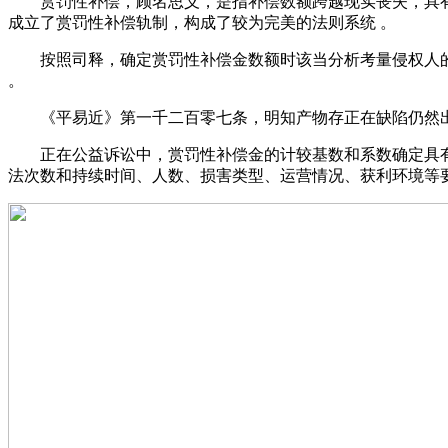
赏罚性补偿，顾名思义，是指补偿数额跨越现实丧失，具有
成立了赏罚性补偿轨制，构成了较为完美的法则系统 。
按照司释，确定赏罚性补偿金数额时该当分析考量侵权人的
。
《平易近》第一千二百零七条，明知产物存正在缺陷仍然出
正在公益诉讼中，赏罚性补偿金的计较基数和系数确定具有
法次数和持续时间、人数、损害类型、运营情况、获利环境等要