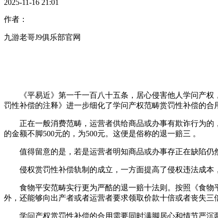
2025-11-16 21:01
作者：
九游老哥J9俱乐部官网
《平易近》第一千一百八十五条，居心侵害他人学问产权，情节
罚性补偿的注释》进一步细化了学问产权范畴赏罚性补偿的合用
正在一般消费范畴，运营者供给商品或办事有欺诈行为的，
的金额不脚500元的，为500元。这便是俗称的退一赔三 。
值得留意的是，若是运营者明知商品或办事存正在缺陷仍然向
侵权赏罚性补偿轨制的成立，一方面提高了侵权违法成本，
食物平安范畴实行更为严酷的退一赔十法则。按照《食物平
外，还能够向出产者或者运营者要求领取价款十倍或者丧失三
学问产权赏罚性补偿的合用需要同时满脚居心和情节严沉两