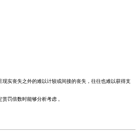
现实丧失之外的难以计较或间接的丧失，往往也难以获得支
赏罚倍数时能够分析考虑 。