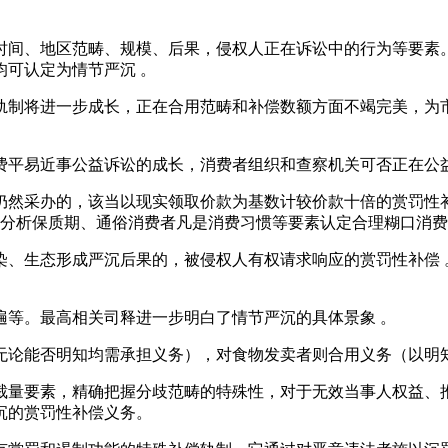
间、地区范畴、规模、后果，侵权人正在诉讼中的行为等要素。
可认定为情节严沉 。
制将进一步成长，正在合用范畴和补偿数额方面不竭完美，为市
易近事公益诉讼的成长，消费者组织和查察机关可否正在公益
然采办的，该当以现实领取价款为基数计较价款十倍的赏罚性补
够分析保质期、通俗消费者凡是消费习惯等要素认定合理糊口消费
生态形成严沉后果的，被侵权人有权请求响应的赏罚性补偿 。
等。最高相关司释进一步明白了情节严沉的具体景象 。
论能否明知均需承担义务），对食物发卖者则合用义务（以明
量要素，精确把握分歧范畴的特殊性，对于无效当事人权益、推
沉的赏罚性补偿义务。