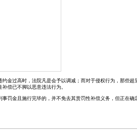
约金过高时，法院凡是会予以调减；而对于侵权行为，那些超呈
性补偿已不脚以恶意违法行为。
事罚金且施行完毕的，并不免去其赏罚性补偿义务，但正在确定