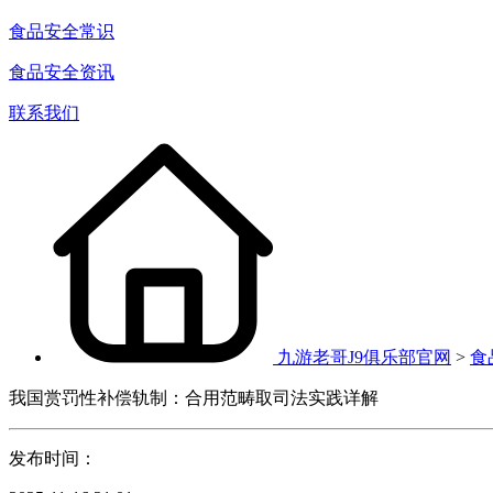
食品安全常识
食品安全资讯
联系我们
九游老哥J9俱乐部官网
>
食
我国赏罚性补偿轨制：合用范畴取司法实践详解
发布时间：