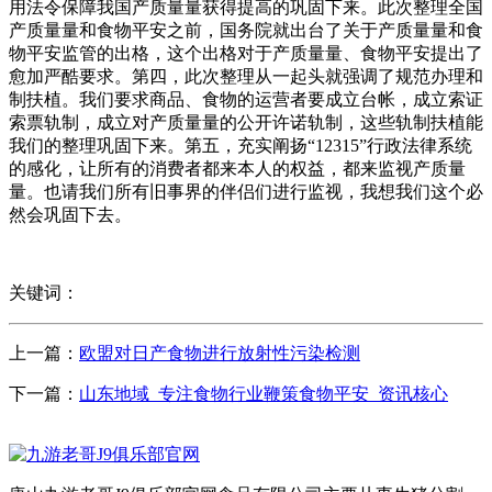
用法令保障我国产质量量获得提高的巩固下来。此次整理全国
产质量量和食物平安之前，国务院就出台了关于产质量量和食
物平安监管的出格，这个出格对于产质量量、食物平安提出了
愈加严酷要求。第四，此次整理从一起头就强调了规范办理和
制扶植。我们要求商品、食物的运营者要成立台帐，成立索证
索票轨制，成立对产质量量的公开许诺轨制，这些轨制扶植能
我们的整理巩固下来。第五，充实阐扬“12315”行政法律系统
的感化，让所有的消费者都来本人的权益，都来监视产质量
量。也请我们所有旧事界的伴侣们进行监视，我想我们这个必
然会巩固下去。
关键词：
上一篇：
欧盟对日产食物进行放射性污染检测
下一篇：
山东地域_专注食物行业鞭策食物平安_资讯核心