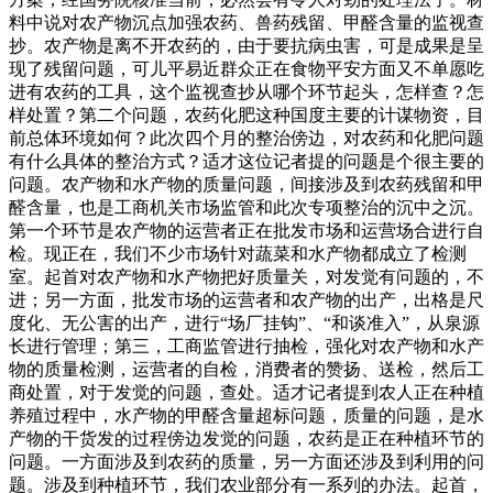
料中说对农产物沉点加强农药、兽药残留、甲醛含量的监视查
抄。农产物是离不开农药的，由于要抗病虫害，可是成果是呈
现了残留问题，可儿平易近群众正在食物平安方面又不单愿吃
进有农药的工具，这个监视查抄从哪个环节起头，怎样查？怎
样处置？第二个问题，农药化肥这种国度主要的计谋物资，目
前总体环境如何？此次四个月的整治傍边，对农药和化肥问题
有什么具体的整治方式？适才这位记者提的问题是个很主要的
问题。农产物和水产物的质量问题，间接涉及到农药残留和甲
醛含量，也是工商机关市场监管和此次专项整治的沉中之沉。
第一个环节是农产物的运营者正在批发市场和运营场合进行自
检。现正在，我们不少市场针对蔬菜和水产物都成立了检测
室。起首对农产物和水产物把好质量关，对发觉有问题的，不
进；另一方面，批发市场的运营者和农产物的出产，出格是尺
度化、无公害的出产，进行“场厂挂钩”、“和谈准入”，从泉源
长进行管理；第三，工商监管进行抽检，强化对农产物和水产
物的质量检测，运营者的自检，消费者的赞扬、送检，然后工
商处置，对于发觉的问题，查处。适才记者提到农人正在种植
养殖过程中，水产物的甲醛含量超标问题，质量的问题，是水
产物的干货发的过程傍边发觉的问题，农药是正在种植环节的
问题。一方面涉及到农药的质量，另一方面还涉及到利用的问
题。涉及到种植环节，我们农业部分有一系列的办法。起首，