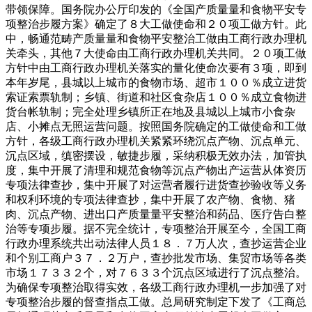
带领保障。国务院办公厅印发的《全国产质量量和食物平安专
项整治步履方案》确定了８大工做使命和２０项工做方针。此
中，畅通范畴产质量量和食物平安整治工做由工商行政办理机
关牵头，其他７大使命由工商行政办理机关共同。２０项工做
方针中由工商行政办理机关落实的量化使命次要有３项，即到
本年岁尾，县城以上城市的食物市场、超市１００％成立进货
索证索票轨制；乡镇、街道和社区食杂店１００％成立食物进
货台帐轨制；完全处理乡镇所正在地及县城以上城市小食杂
店、小摊点无照运营问题。按照国务院确定的工做使命和工做
方针，各级工商行政办理机关紧紧环绕沉点产物、沉点单元、
沉点区域，缜密摆设，敏捷步履，采纳积极无效办法，加管执
度，集中开展了清理和规范食物等沉点产物出产运营从体资历
专项法律查抄，集中开展了对运营者履行进货查抄验收等义务
和权利环境的专项法律查抄，集中开展了农产物、食物、猪
肉、沉点产物、进出口产质量量平安整治和药品、医疗告白整
治等专项步履。据不完全统计，专项整治开展至今，全国工商
行政办理系统共出动法律人员１８．７万人次，查抄运营企业
和个别工商户３７．２万户，查抄批发市场、集贸市场等各类
市场１７３３２个，对７６３３个沉点区域进行了沉点整治。
为确保专项整治取得实效，各级工商行政办理机一步加强了对
专项整治步履的督查指点工做。总局研究制定下发了《工商总