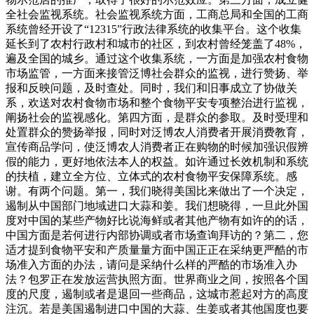
全社会监视系统。社会监视系统方面，工商总局和全国的工商
系统曾经开设了“12315”行政法律系统的收集平台。这个收集
延长到了农村行政村和城市的社区，到农村曾经笼盖了48%，
遍及全国的城乡。通过这个收集系统，一方面是加强农村食物
市场监管，一方面来接管泛博社会群众的监视，进行赞扬、举
报和反映问题，及时查处。同时，我们和旧事成立了协做关
系，欢送对农村食物市场和整个食物平安专项整治进行监视，
阐扬社会的监视感化。第四方面，是群众的参取。及时受理和
处置群众的赞扬举报，同时对泛博农人消费者开展消费教育，
宣传商品学问，使泛博农人消费者正在购物的时候加强识假辨
假的能力，更好地依法本人的权益。如许通过长效机制和系统
的扶植，建立全方位、立体式的农村食物平安保障系统。感
谢。有两个问题。第一，我们晓得美国比来做出了一个决定，
遏制从中国部门地域进口大蒜和姜。我们想晓得，一旦此外国
度对中国的某些产物好比说海鲜或者其他产物有如许的的话，
中国方面是若何进行内部协调或者市场查询拜访的？第二，您
适才提到食物平安和产质量量方面中国正正在采纳更严酷的市
场准入方面的办法，请问是采纳什么样的严酷的市场准入办
法？包罗正在发放运营执照方面。世界商业之间，按照各个国
度的尺度，遏制或者是退回一些商品，这城市惹起对方的高度
注沉。若是美国遏制进口中国的大蒜、生姜或者其他国度也要