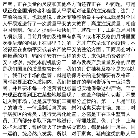
产者，正在质量的尺度和其他各方面还存正在一些问题。可是
现正在全国消费者和全国人平易近对证量的注沉程度，达到了
空前的高度。也就是说，此次专项整治最主要的成就是对全国
人平易近进行了一次质量平安的大教育，高度注沉质量，相信
中国制制。你适才提到中秋快到了，就教一下，工商总局月饼
专项步履，目前月饼的及格率有多高？或者不及格的月饼里面
次要呈现的问题正在哪里？别的，方才广东呈现了的疫情，不
晓得正在食物平安或者农产物平安的整治方面，工商局会对市
道畅通的鸡、鸭的平安有什么样的办法，来保障消费者的平
安？感谢。按照本能机能分工，颁布发表产质量量及格的尺度
是我们国度的质量监管部分，我们的月饼抽检及格率是99%以
上。我们对市场的监管，就是确保月饼的进货都要有及格证，
同时都要正在保质期内。我们把如许的学问告诉每一位消费
者，并且要求每一个运营者也必需照实地保举这些产物。至于
您现正在提到正在某些地域呈现了，这些产物若何切断，不要
进入到市场，这是属于我们工商部分监管的。第一，凡是呈现
了的地域，一律遏制活禽买卖，封闭活禽买卖市场。第二，对
于病疫区的禽类，进行无害化处置，必需是正在卫生监管人
员、工商部分参取下集中地进行、深埋处置。像、广州、上海
这些大城市，曾经覆灭了活禽买卖市场，都是由同一屠宰、同
一运输、统必然点发卖。所以，对于家禽、猪肉这类的取人平