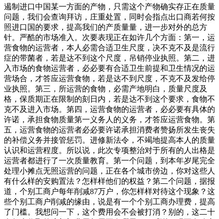
遏制进口中国某一方面的产物，只需这个产物确实存正在质量
问题，我们会查询拜访，庄重处置，同时会指点出口商若何按
照进口国的要求，提高我们的产质量量，进一步对外的总方
针。严酷的市场准入。次要表现正在如许几个方面：第一，运
营食物的运营者，本人必需合适卫生尺度，决不克不及是流行
症的带菌者，若是达不到这个尺度，吊销停业执照。第二，进
入市场的食物运营者，必必要有合适卫生前提和卫生情况的运
营场合，才答应运营食物，若是达不到尺度，不克不及发给停
业执照。第三，所运营的食物，必需产地明白，质量尺度及
格，保质期正在限制的刻日内，若是达不到这个要求，食物不
克不及进入市场。第四，运营食物的运营者，必必要有具体的
许诺，承担食物质量第一义务人的义务，才答应运营食物。第
五，运营食物的运营者必必要许诺承担消费者赞扬所发生丧失
的补偿义务并接管惩罚。进修新法令，不竭地提高本人的质量
认识和运营程度。所以说，此次专项整治对于所有的人出格是
运营者都进行了一次质量教育。第一个问题，到本年岁尾完全
处理小摊点无照运营的问题，正在各个城市傍边，你对这些人
有什么样的安购置法？怎样样他们的权益？第二个问题，据报
道，个别工商户每年削减87万户，你怎样样对待这个现象？这
些个别工商户削减的缘由，说是有一个个别工商办理费，提高
了门槛。我想问一下，这个费用会不会被打消？别的，这二十