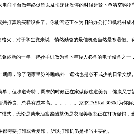
电商平台做年终促销以及快递还没停的时候赶紧下单清空购物车
并打算购买新设备了。你能否还正在为旧的办公打印机耗材成
格火，对于学生党来说，悄然勤奋的最佳机会当然是寒暑假。
来驱逐新的一年。智妙手机做为当下年轻人必备的电子设备之一，
期间，除了宅家里弥补睡眠外，逛戏也是必不成少的日常文娱。
单，但味道奇特，周末的时候正在家做做这道美食，健康又甘
、总具有成本高。。。。。。京瓷TASKal 3060ci为你解
模式，无论是柴米油盐酱醋茶仍是衣服美妆都正在打折促销，
都需要打印或者复印，所以打印机仍是相当主要的。