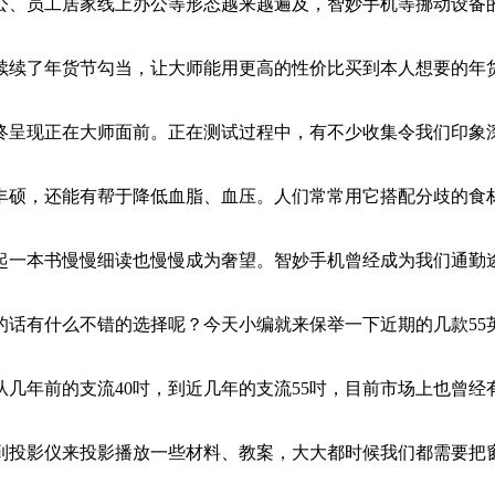
员工居家线上办公等形态越来越遍及，智妙手机等挪动设备的普及
续了年货节勾当，让大师能用更高的性价比买到本人想要的年货
呈现正在大师面前。正在测试过程中，有不少收集令我们印象深刻
硕，还能有帮于降低血脂、血压。人们常常用它搭配分歧的食材
一本书慢慢细读也慢慢成为奢望。智妙手机曾经成为我们通勤途
有什么不错的选择呢？今天小编就来保举一下近期的几款55英
前的支流40吋，到近几年的支流55吋，目前市场上也曾经有
投影仪来投影播放一些材料、教案，大大都时候我们都需要把窗