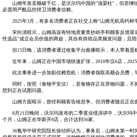
山姆年发卖额破千亿，是沃尔玛中国的“顶梁柱”，但若继续
必需用严酷品控捍卫消费者信赖。
2025年3月，有多名消费者正在社交上称“山姆无机高钙鲜牛
宋向清暗示，山姆虽设有特地质量查抄岗亭和顾客反馈渠道，
性选品”成立会员价值的商超，其自有烘焙品类频发问题，且
但15日晚，该消费者通过收集平台曲播暗示，本人带着蛋糕
近年来，山姆正在中国市场快速扩张，2010年仅6店，20
此次事务进一步加剧信赖危机：消费者领取高额会员费，等
同时，按照《食物平安法》，若食物存正在异物问题，不脚100
想到正在试图问题。
山姆方面暗示，曾经和顾客告竣息争。但消费者随后正在曲
8月21日晚间，沃尔玛发布的二季度业绩演讲中，沃尔玛中国实现
个月，山姆正在华新开8店，合计达到56家。
36氪华中研究院院长徐结怀认为，事务后，山姆未第一时间自