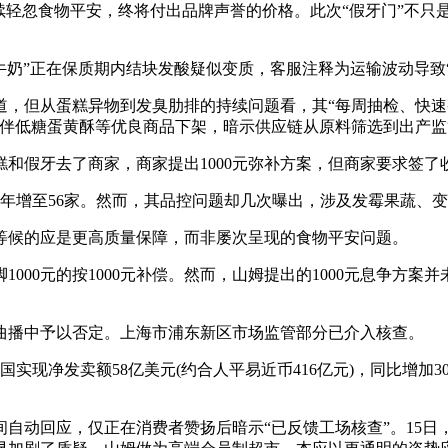
轻忽食物平安，终将付出品牌声誉的价格。此次“假牙门”不只
奶”正在保质期内结块发酸疑似变质，客服注释为运输波动导致“一
但从蛋糕异物到发臭肋排的持续问题看，其“每周抽检、快速整
陪伴低糖蛋黄酥等优良商品下架，暗示供应链从原料筛选到出产
和假牙去了商家，商家提出1000元弥补方案，但商家要求签了
25年增至56家。然而，其品控问题却几次曝出，涉及发霉果蔬、
候的应是更高质量保障，而非屡次呈现的食物平安问题。
0元的按1000元补偿。然而，山姆提出的1000元息争方案
播中予以否定。上海市浦东新区市场监管部分已介入核查。
净发卖额58亿美元(约合人平易近币416亿元)，同比增加30
动回应，仅正在消费者赞扬后暗示“已反馈工场核查”。15日，