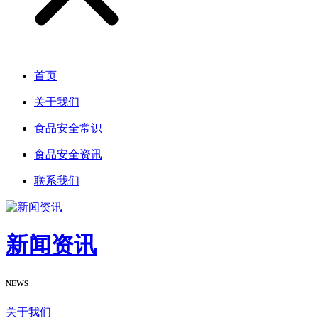
首页
关于我们
食品安全常识
食品安全资讯
联系我们
新闻资讯
NEWS
关于我们