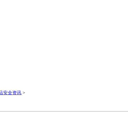
品安全资讯
>