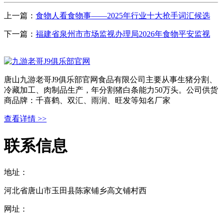
上一篇：
食物人看食物事——2025年行业十大抢手词汇候选
下一篇：
福建省泉州市市场监视办理局2026年食物平安监视
唐山九游老哥J9俱乐部官网食品有限公司主要从事生猪分割、
冷藏加工、肉制品生产，年分割猪白条能力50万头。公司供货
商品牌：千喜鹤、双汇、雨润、旺发等知名厂家
查看详情 >>
联系信息
地址：
河北省唐山市玉田县陈家铺乡高文铺村西
网址：