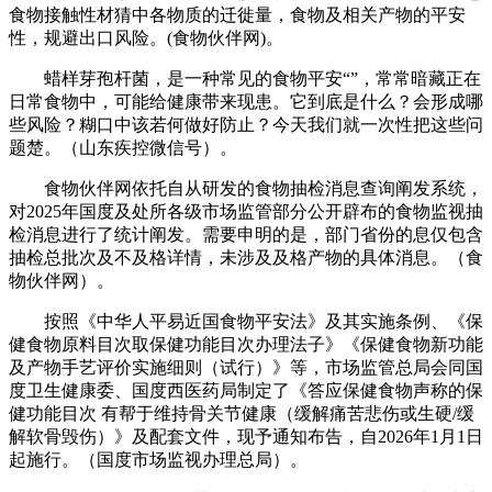
食物接触性材猜中各物质的迁徙量，食物及相关产物的平安
性，规避出口风险。(食物伙伴网)。
蜡样芽孢杆菌，是一种常见的食物平安“”，常常暗藏正在
日常食物中，可能给健康带来现患。它到底是什么？会形成哪
些风险？糊口中该若何做好防止？今天我们就一次性把这些问
题楚。（山东疾控微信号）。
食物伙伴网依托自从研发的食物抽检消息查询阐发系统，
对2025年国度及处所各级市场监管部分公开辟布的食物监视抽
检消息进行了统计阐发。需要申明的是，部门省份的息仅包含
抽检总批次及不及格详情，未涉及及格产物的具体消息。（食
物伙伴网）。
按照《中华人平易近国食物平安法》及其实施条例、《保
健食物原料目次取保健功能目次办理法子》《保健食物新功能
及产物手艺评价实施细则（试行）》等，市场监管总局会同国
度卫生健康委、国度西医药局制定了《答应保健食物声称的保
健功能目次 有帮于维持骨关节健康（缓解痛苦悲伤或生硬/缓
解软骨毁伤）》及配套文件，现予通知布告，自2026年1月1日
起施行。（国度市场监视办理总局）。