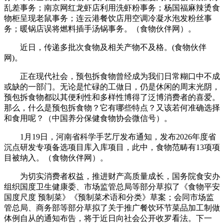
乱差事务；南京网红龙虾店利用洗虾粉事务；杨国福麻辣烫食
物柜呈现老鼠事务；连云港餐饮店用空调冷凝水泡发粉丝事
务；暖锅店误将燃料插手汤锅事务。（食物伙伴网）。
近日，传递多批次食物及相关产物不及格。(食物伙伴
网)。
正在现代社会，预包拆食物曾经成为我们日常糊口中不成
或缺的一部门。无论是忙碌的工做日，仍是休闲的周末光阴，
预包拆食物都以其便利性和多样性博得了泛博消费者的喜爱。
那么，什么是预包拆食物？它有哪些特点？又该若何准确选择
和食用呢？（中国养分保健食物协会微信号）。
1月19日，河南省科学手艺厅发布通知，发布2026年度省
沉点研发专项备选项目库入库项目，此中，食物范畴有13项项
目被纳入。（食物伙伴网）。
为切实消费者权益，推进财产高质量成长，国务院食安办
组织国度卫生健康委、市场监管总局等部分草拟了《食物平安
国度尺度 预制菜》《预制菜术语和分类》草案；会同市场监
管总局、商务部等部分草拟了关于推广餐饮环节菜品加工制做
体例自从的通知布告，将于近日向社会公开收罗看法。下一