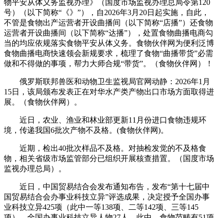
物平安从体义务监视办理》（国度市场监视办理总局令第120
号）（以下简称“《》”），自2026年3月20日起实施，自此，
不管是食物出产运营者开设曲播间（以下简称“店播”）还食物
运营者开设曲播间（以下简称“达播”），处置食物曲播电商勾
当的均应依规落实食物平安从体义务。食物伙伴网为便利泛博
食物曲播电商快速领会新规要求，梳理了食物“曲播带货”必需
做和不得做的事项，帮力大师合规“带货”。（食物伙伴网）！
俄罗斯联邦兽医和动物卫生监视局官网动静：2026年1月
15日，该局颁布发表正在对华水产类产物出口市场方面取得进
展。（食物伙伴网）。
近日，农业、渔业和林业部更新11月份进口食物违规环
境，传递我国6批次产物不及格。(食物伙伴网)。
近期，检出40批次样品不及格。对抽检发觉的不及格食
物，相关省级市场监管部分已组织开展核查措置。（国度市场
监视办理总局）。
近日，中国贸易结合会发布通知布告，发布“第十七届中
国贸易结合会办事业科技立异”评选成果，决定授予全国办事
业科技立异425项（此中一等138项、二等142项、三等145
项），全国办事业科技立异人物27人。此中，食物范畴有51项