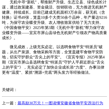
无机中寻“新机”，帮推财产升级。生态立县、绿色成长计
谋，通过政策建基、资金撬活、技销联动，无力推进无机财产
健康、持续成长。目前已建成无机面积3万余亩，获无机（含
转换）证书49张，笼盖10多个大类50余个品种，年产量达9216
吨，为保守农业蝶变升级、农人增收致富供给了无力支持。
《中国食物平安》2025年第3期《无机中寻“新机”帮力保守农
业蝶变升级——宜宾市屏山县绿色无机财产引领农产物高质量
成长》。
微见成效，上级充实必定。以选聘食物平安“特派员”破
题，从出产泉源、食物采购等方面，全笼盖建牢食物平安防
地，切实守护群众“舌尖上的平安”。《宜宾专报》2025年第4
期《宜宾市屏山县选聘食安“特派员”守护人平易近群众“舌尖
上的平安”》，充实必定了加快企业成长添“力度”、办事法律
更有“温度”、紧抓“溯源+兜底”两头发力等经验做法。
关键词：
上一篇：
最高励30万元！一图读懂安徽省食物平安违法行为