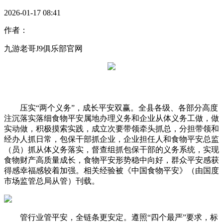
2026-01-17 08:41
作者：
九游老哥J9俱乐部官网
压实“两个义务”，成长平安双赢。全县各级、各部分高度
注沉落实落细食物平安属地办理义务和企业从体义务工做，做
实动做，积极摸索实践，成立次要带领牵头抓总，分担带领和
经办人抓日常，包保干部抓企业，企业担任人和食物平安总监
（员）抓从体义务落实，督查组抓包保干部的义务系统，实现
食物财产高质量成长，食物平安形势稳中向好，群众平安感获
得感幸福感较着加强。相关经验被《中国食物平安》（由国度
市场监管总局从管）刊载。
管行业管平安，全链条更安定。遵照“四个最严”要求，标