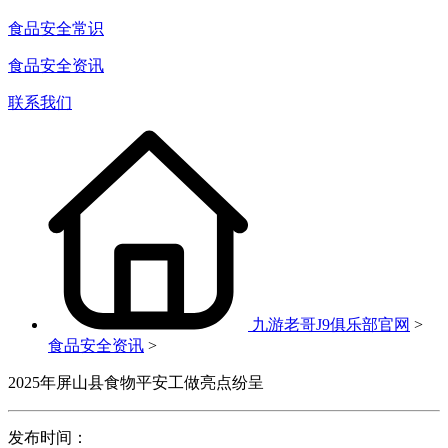
食品安全常识
食品安全资讯
联系我们
九游老哥J9俱乐部官网
>
食品安全资讯
>
2025年屏山县食物平安工做亮点纷呈
发布时间：