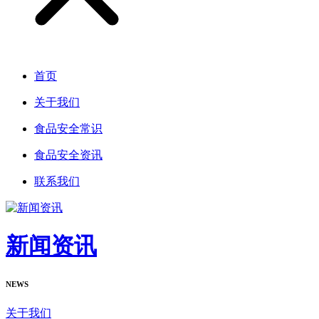
首页
关于我们
食品安全常识
食品安全资讯
联系我们
新闻资讯
NEWS
关于我们