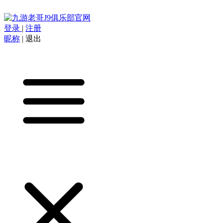
登录
|
注册
昵称
|
退出