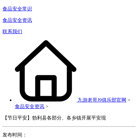
食品安全常识
食品安全资讯
联系我们
九游老哥J9俱乐部官网
>
食品安全资讯
>
【节日平安】勃利县各部分、各乡镇开展平安现
发布时间：