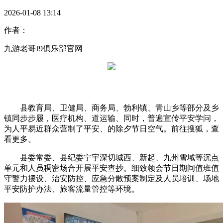
2026-01-08 13:14
作者：
九游老哥J9俱乐部官网
县教育局、卫健局、商务局、勃利镇、青山乡等部分及乡
镇同步步履，医疗机构、道运输、同时，普遍宣传平安学问，
为人平易近群众营制了平安、的除夕节日空气。前往搜狐，查
看更多。
县委常委、县纪委宁宇深切城西、新起、九州雪域等沉点
单元和人员稠密场合开展平安查抄。细致领会节日期间值班值
守警力摆设、治安防控、应急分散预案制定及人员培训、场地
平安防护办法、旅客流量管控等环境。