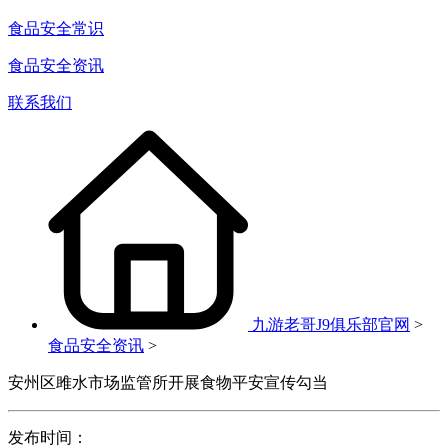
食品安全常识
食品安全资讯
联系我们
九游老哥J9俱乐部官网
>
食品安全资讯
>
安州区雎水市场监管所开展食物平安宣传勾当
发布时间：