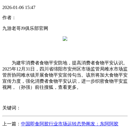
2026-01-06 15:47
作者：
九游老哥J9俱乐部官网
为建牢消费者食物平安防地，提高消费者食物平安认识。
2025年12月31日，四川省绵阳市安州区市场监管局雎水市场监
管所协同雎水镇开展食物平安宣传勾当。该所将加大食物平安
宣传力度，强化消费者食物平安认识，进一步织密食物平安监
视网，（孙强）前往搜狐，查看更多。
关键词：
上一篇：
中国即食阿胶行业市场运转态势阐发：东阿阿胶