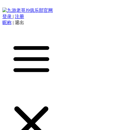
登录
|
注册
昵称
|
退出