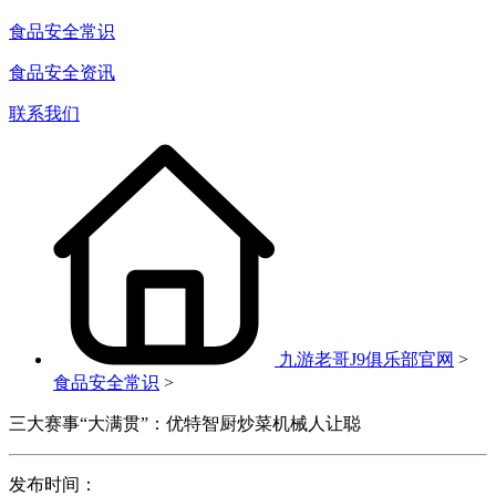
食品安全常识
食品安全资讯
联系我们
九游老哥J9俱乐部官网
>
食品安全常识
>
三大赛事“大满贯”：优特智厨炒菜机械人让聪
发布时间：