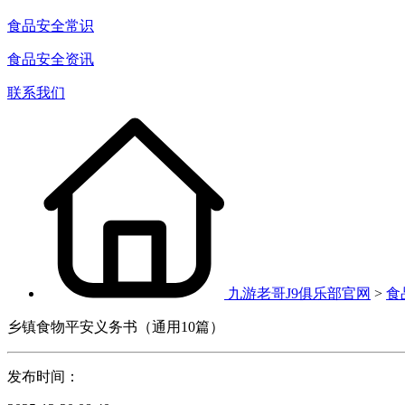
食品安全常识
食品安全资讯
联系我们
九游老哥J9俱乐部官网
>
食
乡镇食物平安义务书（通用10篇）
发布时间：