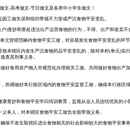
做文-高考做文-节日做文及各类中小学生做文！
因工做失误和组织带领不力形成严沉食物平安变乱。
户)查抄和查处违法出产运营食物的行为，不得、出产和发卖不
元管辖范畴内食物平安工做，对容易发生食物平安变乱的环节
本辖区内发生严沉食物药品平安变乱的，除对本村(单元)实行
法逃查其刑事义务。
做好食用农产物入市规范化办理相关工做。共同做好食物出产加
，协调做好本行政区域内的食物平安监督工做，确保本行政区域
康查抄和食物平安学问培训教育，监视从业人员连结优良的小
义务人，对本辖区食物平安工做负全面带领义务。
确保不发生取辖区进出食物相关的社会影响较大的食物平安事