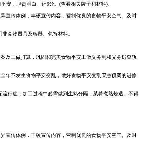
平安，职责明白。记6分。(查看相关牌子和材料)。
异宣传体例，丰硕宣传内容，营制优良的食物平安空气。及时
用非食物器具及容器、包拆材料。
。
案及工做打算，巩固和完美食物平安工做义务制和义务逃查轨
全年不发生食物平安变乱，做好食物平安变乱应急预案的进修
流行症；加工过程中必需做到生熟分隔，菜肴煮熟烧透，不得
异宣传体例，丰硕宣传内容，营制优良的食物平安空气。及时