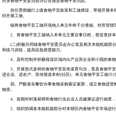
向乡食物平安委员会办公室报送食物平安消息。
担任贯彻施行上级食物平安政策和工做摆设，带领开展本辖
织开展工做。
镇将食物平安工做环境纳入单元年终千分查核。对所管辖范
2、将食物平安工做纳入本单元主要议事日程，督促查抄本单
(二)积极共同镇食物平安委员会办公室及相关本能机能部分
和练习训练，提高应急措置能力。
4、及时控制并积极报送区域内出产运营企业和小我的食物
3、开展形式多样的食物平安宣布道育勾当，普及食物平安学
进企业、进农户、宣传报道本村(社区)、单元食物平安工做计
四、严酷落实餐饮办事食物采购索证索票，成立食物进货检
物质。
4、按期对村落厨师和食物行业从业人员健康证进行抽查，协
2、组织协调各本能机能部分对本辖区内食物平安市场进行专