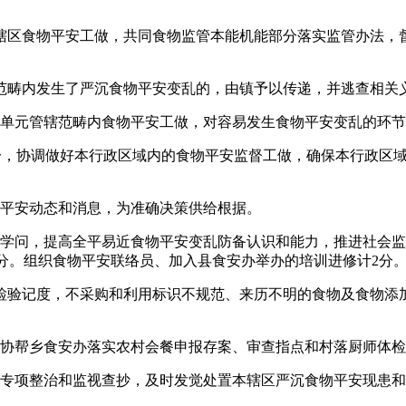
区食物平安工做，共同食物监管本能机能部分落实监管办法，督
畴内发生了严沉食物平安变乱的，由镇予以传递，并逃查相关
元管辖范畴内食物平安工做，对容易发生食物平安变乱的环节
，协调做好本行政区域内的食物平安监督工做，确保本行政区域
平安动态和消息，为准确决策供给根据。
问，提高全平易近食物平安变乱防备认识和能力，推进社会监视程
2分。组织食物平安联络员、加入县食安办举办的培训进修计2分
验记度，不采购和利用标识不规范、来历不明的食物及食物添加
帮乡食安办落实农村会餐申报存案、审查指点和村落厨师体检培
项整治和监视查抄，及时发觉处置本辖区严沉食物平安现患和