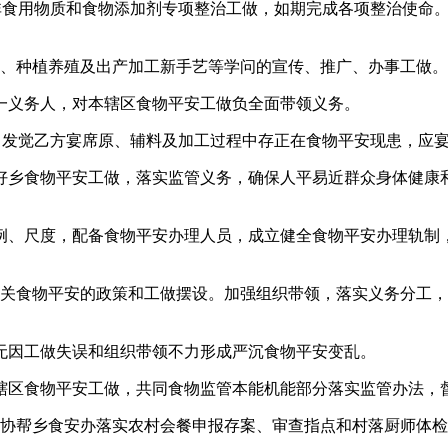
食用物质和食物添加剂专项整治工做，如期完成各项整治使命。
、种植养殖及出产加工新手艺等学问的宣传、推广、办事工做。
义务人，对本辖区食物平安工做负全面带领义务。
发觉乙方宴席原、辅料及加工过程中存正在食物平安现患，应
乡食物平安工做，落实监管义务，确保人平易近群众身体健康和
、尺度，配备食物平安办理人员，成立健全食物平安办理轨制，
食物平安的政策和工做摆设。加强组织带领，落实义务分工，
因工做失误和组织带领不力形成严沉食物平安变乱。
区食物平安工做，共同食物监管本能机能部分落实监管办法，督
帮乡食安办落实农村会餐申报存案、审查指点和村落厨师体检培