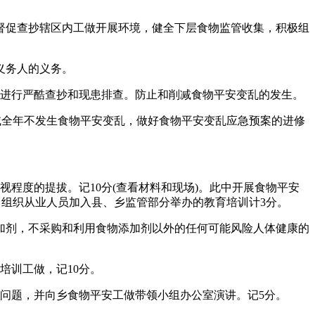
促查抄辖区内工做开展环境，健全下层食物监管收集，积极组
义务人的义务。
进行严酷查抄和现患排查。防止和削减食物平安变乱的发生。
全年不发生食物平安变乱，做好食物平安变乱应急预案的进修
度的提拔。记10分(查看材料和现场)。此中开展食物平安
。组织从业人员加入县、乡监管部分举办的教育培训计3分。
剂，不采购和利用食物添加剂以外的任何可能风险人体健康的
训工做，记10分。
问题，并向乡食物平安工做带领小组办公室演讲。记5分。