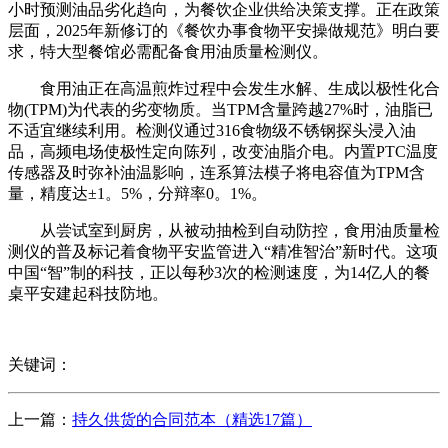
小时预测油品劣化趋向，为餐饮企业供给决策支撑。正在政策
层面，2025年新修订的《餐饮办事食物平安操做规范》明白要
求，特大型餐馆必需配备食用油质量检测仪。
食用油正在高温煎炸过程中会发生水解、生成以极性化合
物(TPM)为代表的劣变物质。当TPM含量跨越27%时，油脂已
不适宜继续利用。检测仪通过316食物级不锈钢探头浸入油
品，高频电场使极性定向陈列，改变油脂介电。内置PTC温度
传感器及时弥补油温影响，连系算法模子将电容值为TPM含
量，精度达±1。5%，分辩率0。1%。
从尝试室到厨房，从被动抽检到自动防控，食用油质量检
测仪的普及标记着食物平安监管进入“精准智治”新时代。这项
中国“智”制的科技，正以每秒3次的检测速度，为14亿人的餐
桌平安建起科技防地。
关键词：
上一篇：
持久供货的合同范本（精选17篇）