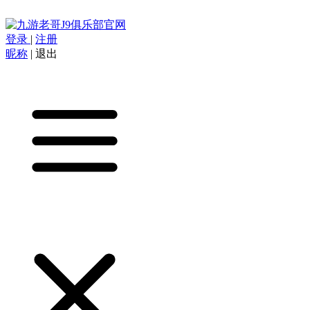
登录
|
注册
昵称
|
退出