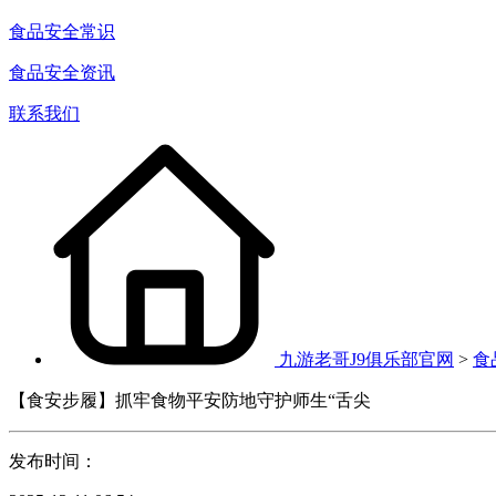
食品安全常识
食品安全资讯
联系我们
九游老哥J9俱乐部官网
>
食
【食安步履】抓牢食物平安防地守护师生“舌尖
发布时间：