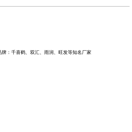
品牌：千喜鹤、双汇、雨润、旺发等知名厂家