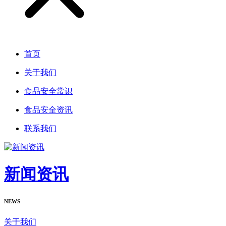
首页
关于我们
食品安全常识
食品安全资讯
联系我们
新闻资讯
NEWS
关于我们