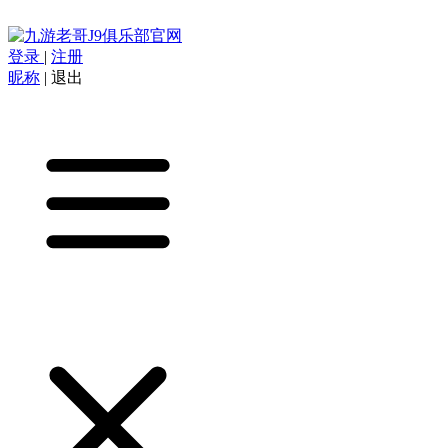
登录
|
注册
昵称
|
退出