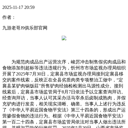
2025-11-17 20:59
作者：
九游老哥J9俱乐部官网
为规范肉成品出产运营次序，峻厉冲击制售假劣肉成品和
食物添加剂超标等违法违规行为，忻州市市场监视办理局组织
开展了2025年7月30日，定襄县市场监视办理局接到定襄县移
交的案件线索，反映正在全县劣质肉类专项整治工做中，“定
襄县某驴肉锅饭莊”所售驴肉经抽检检测出马源性成分。接到
线索后，定襄县市场监管局于8月7日依法予以立案查询拜访。
经查询拜访，当事人认可其采办活马宰杀后卤制成熟肉，并假
充驴肉进行发卖，相关现实清晰、确凿。当事人上述行为违反
了《中华人平易近国食物平安法》第三十四条的，形成出产运
营掺假食物的违法行为。根据《中华人平易近国食物平安法》
第一百二十四条，定襄县市场监管局依法对当事人做出违法所
得，并赐与罚款的行政惩罚。2025年5月29日，山西省市场监