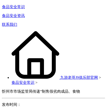
食品安全常识
食品安全资讯
联系我们
九游老哥J9俱乐部官网
>
食品安全常识
>
忻州市市场监管局传递“制售假劣肉成品、食物
发布时间：