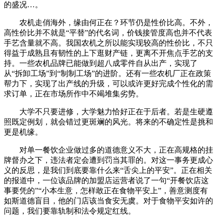
的盛况…。
农机走俏海外，缘由何正在？环节仍是性价比高。不外，
高性价比并不就是“平替”的代名词，价钱接管度高也并不代表
手艺含量就不高。我国农机之所以能实现较高的性价比，不只
得益于成熟且有韧性的上下逛财产链，更离不开焦点手艺的支
持。一些农机品牌已能做到超八成零件自从出产，实现了
从“拆卸工场”到“制制工场”的进阶。还有一些农机厂正在政策
帮力下，实现了出产线的升级，可以或许更好完成个性化的需
求订单，正在市场所作中不竭堆集劣势。
大学不只要进修，大学魅力恰好正在于后者。若是生硬遵
照既定例划，就会错过更斑斓的风光。将来的不确定性是挑和
更是机缘。
对单一餐饮企业做过多的道德意义不大，正在高规格的挂
牌督办之下，违法者定会遭到罚当其罪的。对这一事务更成心
义的反思，是我们到底要靠什么来“舌尖上的平安”。正在相关
的报道中，一位该品牌的加盟店运营者说了一句“开餐饮店这
事要凭的”“小本生意，怎样敢正在食物平安上”，善意测度有
如斯道德盲目，他的门店该当食安无虞。对于食物平安如许的
问题，我们要靠轨制和法令规定红线。