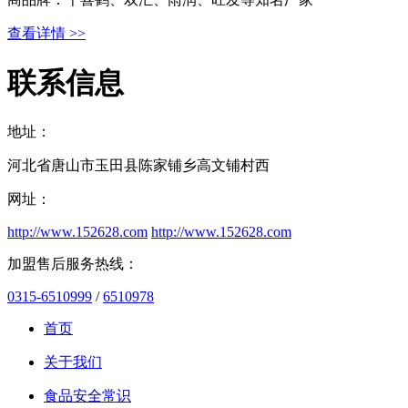
查看详情 >>
联系信息
地址：
河北省唐山市玉田县陈家铺乡高文铺村西
网址：
http://www.152628.com
http://www.152628.com
加盟售后服务热线：
0315-6510999
/
6510978
首页
关于我们
食品安全常识