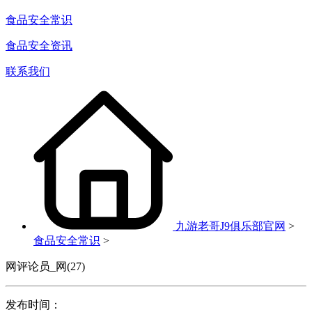
食品安全常识
食品安全资讯
联系我们
九游老哥J9俱乐部官网
>
食品安全常识
>
网评论员_网(27)
发布时间：