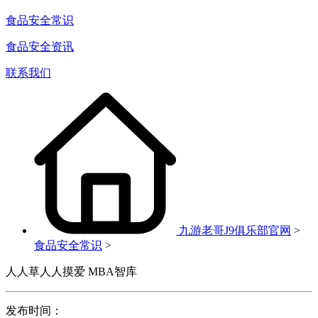
食品安全常识
食品安全资讯
联系我们
九游老哥J9俱乐部官网
>
食品安全常识
>
人人草人人摸爱 MBA智库
发布时间：