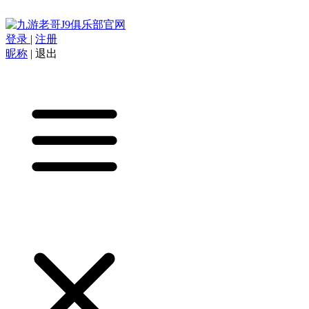
登录
|
注册
昵称
|
退出