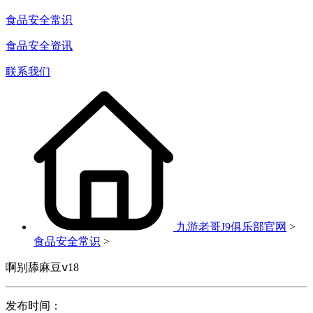
食品安全常识
食品安全资讯
联系我们
九游老哥J9俱乐部官网
>
食品安全常识
>
啊别舔麻豆ⅴ18
发布时间：