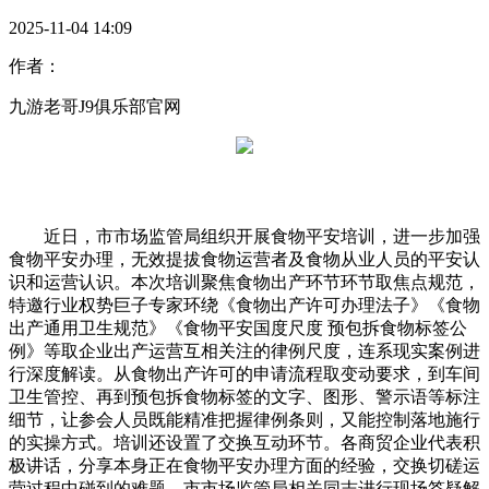
2025-11-04 14:09
作者：
九游老哥J9俱乐部官网
近日，市市场监管局组织开展食物平安培训，进一步加强
食物平安办理，无效提拔食物运营者及食物从业人员的平安认
识和运营认识。本次培训聚焦食物出产环节环节取焦点规范，
特邀行业权势巨子专家环绕《食物出产许可办理法子》《食物
出产通用卫生规范》《食物平安国度尺度 预包拆食物标签公
例》等取企业出产运营互相关注的律例尺度，连系现实案例进
行深度解读。从食物出产许可的申请流程取变动要求，到车间
卫生管控、再到预包拆食物标签的文字、图形、警示语等标注
细节，让参会人员既能精准把握律例条则，又能控制落地施行
的实操方式。培训还设置了交换互动环节。各商贸企业代表积
极讲话，分享本身正在食物平安办理方面的经验，交换切磋运
营过程中碰到的难题。市市场监管局相关同志进行现场答疑解