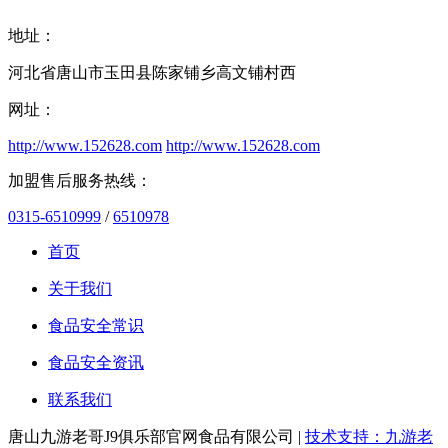
地址：
河北省唐山市玉田县陈家铺乡高文铺村西
网址：
http://www.152628.com
http://www.152628.com
加盟售后服务热线：
0315-6510999
/
6510978
首页
关于我们
食品安全常识
食品安全资讯
联系我们
唐山九游老哥J9俱乐部官网食品有限公司 |
技术支持：九游老