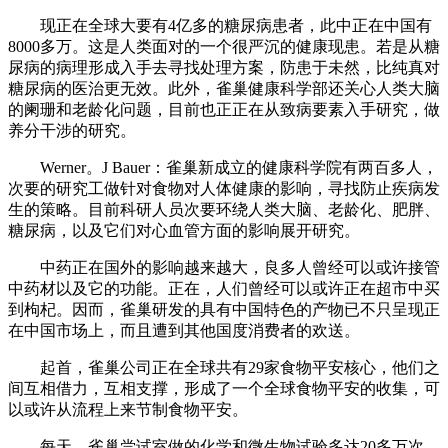
现正在全球大要有4亿多的糖尿病患者，此中正在中国有
8000多万。这是人类面对的一个很严沉的健康现患。若是从糖
尿病的病理形成入手去寻找处理方案，防患于未然，比纯真对
糖尿病的医治更无效。此外，雀巢健康科学部还关心人类大脑
的阑珊和老龄化问题，目前也正正在从致病要素入手研究，做
养分干涉的研究。
Werner。J Bauer：雀巢新成立的健康科学院有两百多人，
次要的研究工做针对食物对人体健康的影响，寻找防止疾病发
生的策略。目前科研人员次要环绕人类大脑、老龄化、肥胖、
糖尿病，以及它们对心血管方面的影响展开研究。
中药正在国外的影响越来越大，良多人曾经可以或许接管
中药材以及它的功能。正在，人们曾经可以或许正在超市中买
到枸杞。因而，雀巢研发的具有中国特色的产物已不只呈现正
在中国市场上，而且遭到其他国度消费者的欢送。
起首，雀巢公司正在全球共有29家食物平安核心，他们之
间互相借力，互相支撑，形成了一个全球食物平安的收集，可
以或许从流程上来节制食物平安。
每天，雀巢尝试室做的化学和微生物试验多达20多万次，