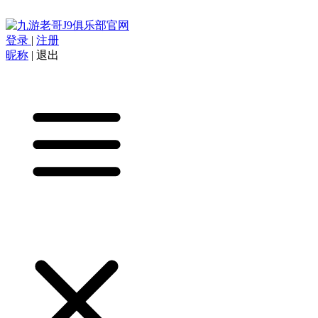
登录
|
注册
昵称
|
退出