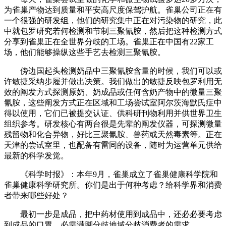
为雀巢产物达到质量和平安高尺度保驾护航。雀巢公司正在有
一个很强的研发组，他们的研究集中正在对污染物的研究，此
中就包罗研究若何检测和节制三聚氰胺，然后把这种检测方式
分享到雀巢正在全世界分歧的工场。雀巢正在中国有22家工
场，他们能够操纵这些手艺去检测三聚氰胺。
傍边国起头检测奶品中三聚氰胺含量的时候，我们可以或
许敏捷采纳步履并做出决策。我们做出的敏捷反映包罗利用无
效的阐发方式探测原奶、奶成品或任何含奶产物中的微量三聚
氰胺，这些阐发方式正在区域和工场尝试室阿尔茨海默氏症中
得以使用，它们已被提交认证、供科研刊物利用并供世界卫生
组织参考。研发核心有两台很是先辈的阐发仪器，可探测微量
残留物和化合异物，好比三聚氰胺、兽药或天然毒素等。正在
天津的尝试室里，也配备有雷同的设备，随时为运营单元供给
最新的科学发觉。
《科学时报》：本年9月，雀巢成立了雀巢健康科学院和
雀巢健康科学研究所。你们是出于何种考虑？给科学界和消费
者带来哪些好处？
最初一步是成品，把中药材使用到成品中，还必必要考虑
到成品的口胃，必需满脚分歧地域分歧消费者的需求。