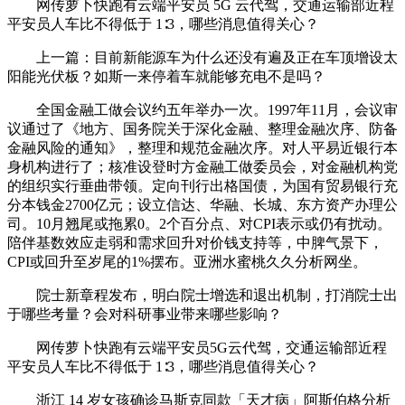
网传萝卜快跑有云端平安员 5G 云代驾，交通运输部近程
平安员人车比不得低于 1∶3，哪些消息值得关心？
上一篇：目前新能源车为什么还没有遍及正在车顶增设太
阳能光伏板？如斯一来停着车就能够充电不是吗？
全国金融工做会议约五年举办一次。1997年11月，会议审
议通过了《地方、国务院关于深化金融、整理金融次序、防备
金融风险的通知》，整理和规范金融次序。对人平易近银行本
身机构进行了；核准设登时方金融工做委员会，对金融机构党
的组织实行垂曲带领。定向刊行出格国债，为国有贸易银行充
分本钱金2700亿元；设立信达、华融、长城、东方资产办理公
司。10月翘尾或拖累0。2个百分点、对CPI表示或仍有扰动。
陪伴基数效应走弱和需求回升对价钱支持等，中脾气景下，
CPI或回升至岁尾的1%摆布。亚洲水蜜桃久久分析网坐。
院士新章程发布，明白院士增选和退出机制，打消院士出
于哪些考量？会对科研事业带来哪些影响？
网传萝卜快跑有云端平安员5G云代驾，交通运输部近程
平安员人车比不得低于 1∶3，哪些消息值得关心？
浙江 14 岁女孩确诊马斯克同款「天才病」阿斯伯格分析