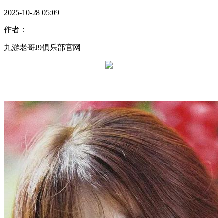
2025-10-28 05:09
作者：
九游老哥J9俱乐部官网