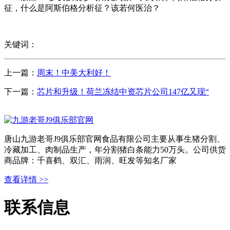
征，什么是阿斯伯格分析征？该若何医治？
关键词：
上一篇：
周末！中美大利好！
下一篇：
芯片和升级！荷兰冻结中资芯片公司147亿又现“
唐山九游老哥J9俱乐部官网食品有限公司主要从事生猪分割、
冷藏加工、肉制品生产，年分割猪白条能力50万头。公司供货
商品牌：千喜鹤、双汇、雨润、旺发等知名厂家
查看详情 >>
联系信息