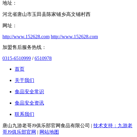
地址：
河北省唐山市玉田县陈家铺乡高文铺村西
网址：
http://www.152628.com
http://www.152628.com
加盟售后服务热线：
0315-6510999
/
6510978
首页
关于我们
食品安全常识
食品安全资讯
联系我们
唐山九游老哥J9俱乐部官网食品有限公司 |
技术支持：九游老
哥J9俱乐部官网
|
网站地图