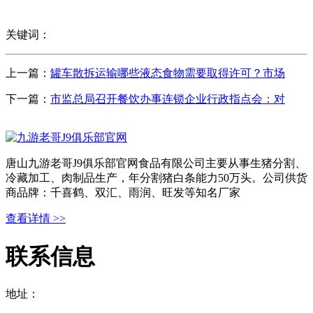
关键词：
上一篇：
罐车散拆运输哪些液态食物需要取得许可？市场
下一篇：
市监总局召开餐饮办事连锁企业行政指点会：对
唐山九游老哥J9俱乐部官网食品有限公司主要从事生猪分割、
冷藏加工、肉制品生产，年分割猪白条能力50万头。公司供货
商品牌：千喜鹤、双汇、雨润、旺发等知名厂家
查看详情 >>
联系信息
地址：