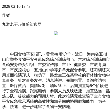
2026-02-16 13:43
作者：
九游老哥J9俱乐部官网
中国食物平安报讯（黄雪梅 看护羊）近日，海南省五指
山市举办食物平安变乱应急练习训练勾当。本次练习训练由市
食药安办牵头组织，市委宣传部、市卫生健康委、市教育局、
市、市疾控核心、五指山中学等多单元配合参取。练习训练采
用桌面推演形式，模仿了一路发生正在某学校的群体性食物中
毒事务，针对事务发生、消息演讲、先期措置、查询拜访措
置、医疗救治、舆情应对、响应终止、后期措置等9个阶段进
行了全程推演。跟尾顺畅，参演人员反映敏捷、措置适当，熬
炼步队、提拔能力的预期方针。此次推演无效查验了全市食物
平安应急批示系统的高效性和部分间的协同做和能力，为科
学、快速、进一步建牢了食物平安防地。