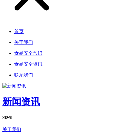
首页
关于我们
食品安全常识
食品安全资讯
联系我们
新闻资讯
NEWS
关于我们