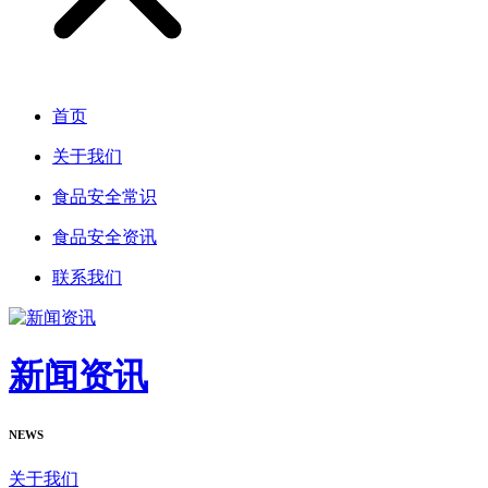
首页
关于我们
食品安全常识
食品安全资讯
联系我们
新闻资讯
NEWS
关于我们