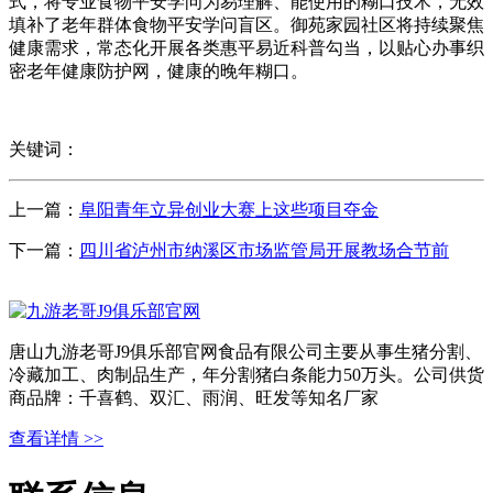
式，将专业食物平安学问为易理解、能使用的糊口技术，无效
填补了老年群体食物平安学问盲区。御苑家园社区将持续聚焦
健康需求，常态化开展各类惠平易近科普勾当，以贴心办事织
密老年健康防护网，健康的晚年糊口。
关键词：
上一篇：
阜阳青年立异创业大赛上这些项目夺金
下一篇：
四川省泸州市纳溪区市场监管局开展教场合节前
唐山九游老哥J9俱乐部官网食品有限公司主要从事生猪分割、
冷藏加工、肉制品生产，年分割猪白条能力50万头。公司供货
商品牌：千喜鹤、双汇、雨润、旺发等知名厂家
查看详情 >>