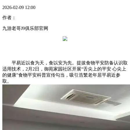
2026-02-09 12:00
作者：
九游老哥J9俱乐部官网
平易近以食为天，食以安为先。提拔食物平安防备认识取
适用技术，2月2日，御苑家园社区开展“舌尖上的平安 心尖上
的健康”食物平安科普宣传勾当，吸引浩繁老年居平易近参
取。