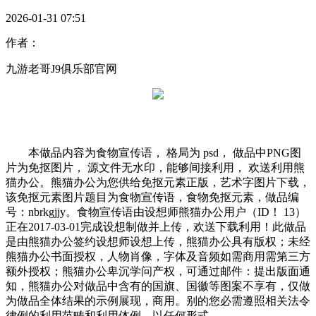
2026-01-31 07:51
作者：
九游老哥J9俱乐部官网
本做品内容为食物宣传语， 格局为 psd， 做品中PNG图
片为免抠图片， 源文件无水印，能够间接利用， 欢送利用熊
猫办公。熊猫办公为您供给免抠元素正版，艺术字图片下载，
该免抠元素图片题目为食物宣传语，食物免抠元素，做品编
号：nbrkgjjy。食物宣传语由设想师熊猫办公用户（ID！ 13）
正在2017-03-01完成设想制做并上传，欢送下载利用！此做品
是由熊猫办公签约设想师设想上传，熊猫办公具有版权；未经
熊猫办公书面授权，人物肖像，字体及音频如需商用需第三方
额外授权；熊猫办公卑沉学问产权，可通过邮件：提出版面通
知，熊猫办公对做品中含有的国旗、国徽等图案不享有，仅做
为做品全体结果的示例展现，商用。别的您必需遵照相关法令
律例的利用范畴和利用体例，以任何形式、。