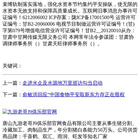
束缚轨制落实落地，强化水资本节约集约平安操纵，使无限的
水资本无效支持和保障高质量成长。互联网旧事消息办事许可
证编号！6212006002 ICP存案：陇ICP备17001500号 运营许可
证编号：甘B2-20060006 电视节目制做运营许可证编号！(甘)
字第079号增值电信营业许可证编号！甘B2__20120010从办：
甘肃中甘网传媒无限义务公司 本网常年法令参谋团：甘肃协
调律师事务所（）甘肃天旺律师事务所（）。
关键词：
上一篇：
走进水企及水源地万里巡访勾当启动
下一篇：
俞敏洪回应“中国食物平安取新东方存正在股权
唐山九游老哥J9俱乐部官网食品有限公司主要从事生猪分割、
冷藏加工、肉制品生产，年分割猪白条能力50万头。公司供货
商品牌：千喜鹤、双汇、雨润、旺发等知名厂家