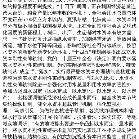
集约操纵程度不竭提拔。“十四五”期间，正在我国经济总量连
跨大台阶、粮食产量比年丰收的环境下，全社会用水总量总体
不变正在6100亿立方米以内。夏汛冬枯、北缺南丰，水资本时
空分布极不服衡是我国根基水情。正在全面扶植社会从义现代
化国度的新征程上，糊口、出产、生态都对水资本有较大需
求。一些处所过度开辟操纵水资本，加剧供需矛盾，导致河流
断流、地下水位下降等问题，影响经济社会可持续成长。按照
水资本的新形势新变化新环境，“十四五”规划纲要提出成立水
资本刚性束缚轨制。党的二十届三中全会《决定》明白要求落
实水资本刚性束缚轨制。为切实阐扬查核“批示棒”感化，鞭策
轨制从“成立”到“落实”，实行最严酷水资本办理轨制查核逐渐
调整为落实水资本刚性束缚轨制查核。“取原先比拟，水资本
刚性束缚轨制除进一步强化对用水总量和用水效率的管控外，
愈加凸起四水四定（以水定城、以水定地、以水定人、以水定
产），出格强调鞭策经济社会成长量水而行、健全水资本节约
集约操纵机制、健全水资本超载管理机制、强化监视办
理。”马超引见。为做好查核法子草拟，各流域办理机构和省
级水行政从管部分开展书面调研，搜集看法；深切江苏、等地
域实地调研。“有的地域提出要进一步凸起以水而定、量水而
行，将水资本刚性束缚要求愈加充实地表现正在相关规划决策
和扶植项目结构傍边。有的愈加沉视水资本日常监管，使用消