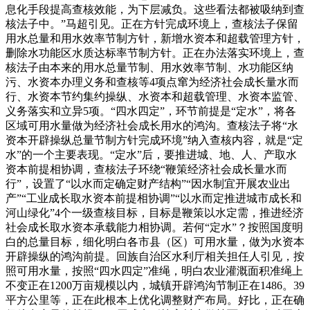
息化手段提高查核效能，为下层减负。这些看法都被吸纳到查
核法子中。”马超引见。正在方针完成环境上，查核法子保留
用水总量和用水效率节制方针，新增水资本和超载管理方针，
删除水功能区水质达标率节制方针。正在办法落实环境上，查
核法子由本来的用水总量节制、用水效率节制、水功能区纳
污、水资本办理义务和查核等4项点窜为经济社会成长量水而
行、水资本节约集约操纵、水资本和超载管理、水资本监管、
义务落实和立异5项。“四水四定”，环节前提是“定水”，将各
区域可用水量做为经济社会成长用水的鸿沟。查核法子将“水
资本开辟操纵总量节制方针完成环境”纳入查核内容，就是“定
水”的一个主要表现。“定水”后，要推进城、地、人、产取水
资本前提相协调，查核法子环绕“鞭策经济社会成长量水而
行”，设置了“以水而定确定财产结构”“因水制宜开展农业出
产”“工业成长取水资本前提相协调”“以水而定推进城市成长和
河山绿化”4个一级查核目标，目标是鞭策以水定需，推进经济
社会成长取水资本承载能力相协调。若何“定水”？按照国度明
白的总量目标，细化明白各市县（区）可用水量，做为水资本
开辟操纵的鸿沟前提。回族自治区水利厅相关担任人引见，按
照可用水量，按照“四水四定”准绳，明白农业灌溉面积准绳上
不变正在1200万亩规模以内，城镇开辟鸿沟节制正在1486。39
平方公里等，正在此根本上优化调整财产布局。好比，正在确