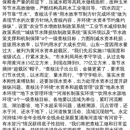
保粮食产量的前提下，压减水稻等高耗水做植面积，改种玉米
等节水高效做物，严酷结构高耗水工业项目等。“四水四定”，
环节靠“节水”。查核法子将“用水效率节制方针完成环境”做为
表现节水的次要方针纳入查核内容，并环绕“水资本节约集约
操纵”，设置“农业节水增效轨制政策系统”“工业节水减排轨制
政策系统”“城镇节水降损轨制政策系统”落实环境以及“节水政
策支撑和机制保障”4个一级查核目标，力图削减水资本耗损，
提拔用水效率，以节约用水扩大成长空间。山东一度因用水量
过大，被列为黄河水资本超载区。“我们先后实施17项国度和
省级试点，拧紧水龙头。”市水利局局长李守学说，从过去每
年用黄河水15亿立方米，到现在降到9。77亿立方米，靠节水
摘掉“超载区”帽子。“查核法子出台后，金箍更紧了，要求我
们节水优先，以水而定、量水而行。”李守学暗示。落实水资
本刚性束缚轨制，还要加强水资本，出力处理水资本过度开辟
操纵问题。查核法子环绕“水资本和超载管理”设置“地表水资
本环境”“地下水管理环境”“河湖长制落实环境”“饮用水水源地
环境”4个一级查核目标。各地要以流域为单位，紧盯河流断
流、湖泊萎缩、地下水超采等问题，逃根溯源、沉点管理，还
水于河、还水于地下，让河道恢复活命、流域沉现朝气。永定
河持续3年全年全线年全线余处泉眼复涌海河道域“有河皆干、
有水皆污”情况获得底子性扭转。“我们将把查核工做和日常监
管连系起来，持续提拔消息化监管程度，加强对取用水环境、