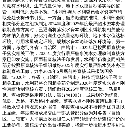
河湖有水环境、生态流量保障、地下水双控目标落实等的监
管，同时做到无事不扰。”水利部海河水利委员会水资本节约
取处处长梅传书引见。一方面，循序渐进的准绳。水利部会同
相关部分正在组织制定2024年度和2025年度最严酷水资本办理
轨制查核方案时，已逐渐将落实水资本刚性束缚轨制相关使命
内容纳入查核，好比河湖生态流量达标环境、地下水水位达标
环境、可用水量确定环境、规划水资本论证落实环境等。另一
方面，考虑到各省（自治区、曲辖市）2025年已按照原查核法
子落实相关工做，2025年度实行最严酷水资本办理轨制查核方
案已印发实施，因而新查核法子印发后，水利部仍将会同相关
部分按照原查核法子组织做好2025年度实行最严酷水资本办理
轨制查核工做，力争2026年6月底前将查核成果报送国务
院。“2026年，各省（自治区、曲辖市）将按照查核法子落实
相关工做，水利部将会同相关部分制定2026年度落实水资本刚
性束缚轨制查核方案，组织做好2026年度查核工做。”马超引
见。查核评定采用评分法，满分为100分，成果划分为优良、
优良、及格、不及格4个品级。落实水资本刚性束缚轨制不力
导致水资本情况恶化的省份，年度查核成果不得评为优良及以
上品级。年度查核成果交由干部从管部分做为对各省（自治
区、曲辖市）人平易近次要担任人和带领班子分析查核评价的
主要参考。查核法子的出台和实施，将进一步推进水资本刚性