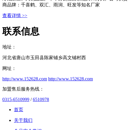
商品牌：千喜鹤、双汇、雨润、旺发等知名厂家
查看详情 >>
联系信息
地址：
河北省唐山市玉田县陈家铺乡高文铺村西
网址：
http://www.152628.com
http://www.152628.com
加盟售后服务热线：
0315-6510999
/
6510978
首页
关于我们