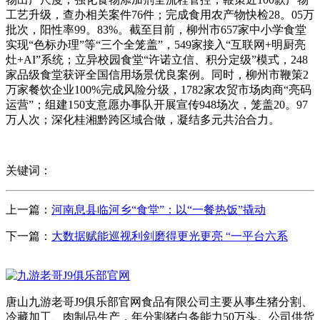
工艺升级，查办相关案件76件；完成食用农产物快检28。05万
批次，阳性率99。83%。截至目前，柳州市657家中小学食堂
实现“色标办理”等“三个全笼盖”，549家接入“互联网+明厨亮
灶+AI”系统；立异校园食堂“许诺立信、积分定级”模式，248
家品级食堂获评全国信用场景优良案例。同时，柳州市鞭策2
万家餐饮企业100%完成风险分级，1782家农贸市场肉商“亮码
运营”；组建150支意愿办事队开展宣传948场次，笼盖20。97
万人次；深化桂湘黔跨区域合做，凝结多元共治合力。
关键词：
上一篇：
河南息县临河乡“食堂”：以“一餐热饭”撬动
下一篇：
大数据赋能巡视利剑磨得更光更亮 “一平台六系
唐山九游老哥J9俱乐部官网食品有限公司主要从事生猪分割、
冷藏加工、肉制品生产，年分割猪白条能力50万头。公司供货