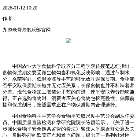
2026-01-12 10:20
作者：
九游老哥J9俱乐部官网
中国农业大学食物科学取养分工程学院传授范志红指出，
食物保质期次要受微生物勾当和氧化反映影响，通过节制水
分、杀菌密封、低温冷冻等手艺能够无效耽误保质期。食物能
否平安取保质期长短并无对应关系，长保食物也并不料味着养
分差。现代食物加工取储运手艺的前进，使平安取养分能够兼
得。正在选购食物时，消费者应关心食物包拆完整性、储藏前
提和保质刻日，按照需求正在产物保质期内合理选择。
中国食物科学手艺学会食物平安取尺度手艺分会副从任委
员、中国质量查验检测科学研究院院长陈颖暗示，《关于进一
步强化食物平安全链条监管的看法》聚焦人平易近群众遍及关
心、反映强烈的监管沉点和难点问题，提出了一系列针对性、