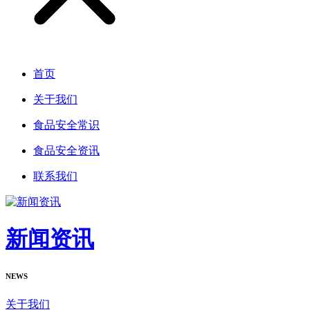
首页
关于我们
食品安全常识
食品安全资讯
联系我们
新闻资讯
NEWS
关于我们