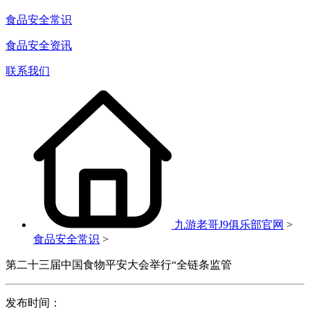
食品安全常识
食品安全资讯
联系我们
九游老哥J9俱乐部官网
>
食品安全常识
>
第二十三届中国食物平安大会举行“全链条监管
发布时间：