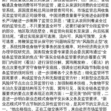
畅通及食物消费等环节的监管，建立从泉源到消费的全过程监
管系统。原国度质检总局法律督查司司长、市场监管总局收集
买卖监管司原正司级带领、中国消费质量量平安推进会副理事
长严冯敏进一步阐释了监管立异思：“建立从农田到餐桌全过
程的监管生态，不只要笼盖全环节，还要打破保守分段监管中
的部分、地区取消息壁垒，将监管向前延长至泉源，向后拓展
至结尾。”通过实现泉源可逃溯、流向可、风险可预警、义务
可逃查，将鞭策监管从保守的“问题响应型”向“风险防止型”改
变，系统性降低食物平安事务的发生概率。对外经济商业大学
办理学院研究员、国务院食安委专家委员会委员冀玮通过“全
链条监管政策的焦点”和“落实全链条监管要求的步履要点”两
部门内容对《看法》进行深切分解。冀玮阐发称，《看法》的
焦点次要包罗苦守食物平安底线，强调全过程风险节制取全链
条监管的强对应性；进一步清晰各个义务形态；细化监管环节
跟尾要求，构成监管合力和无裂缝监管方针；对新型业态取高
风险环节点出台立异监管行动；加强制根本扶植，为食物平安
长治久安谋篇结构等五个方面。冀玮引见，落实全链条监管步
履要求的要点次要表现正在两方面：一是完美“协同”管理，二
是进一步明白新业态模式食物平安从体义务及监管要求。“新
业态模式环节点节制的立异性监管行动，是其环节的立异点之
一。”他出格指出。正在工做交换环节，来自处所市场监管部