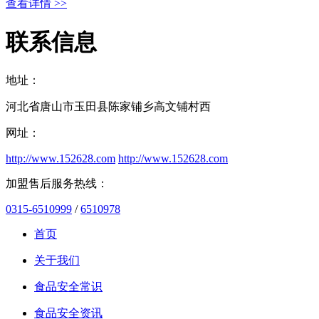
查看详情 >>
联系信息
地址：
河北省唐山市玉田县陈家铺乡高文铺村西
网址：
http://www.152628.com
http://www.152628.com
加盟售后服务热线：
0315-6510999
/
6510978
首页
关于我们
食品安全常识
食品安全资讯