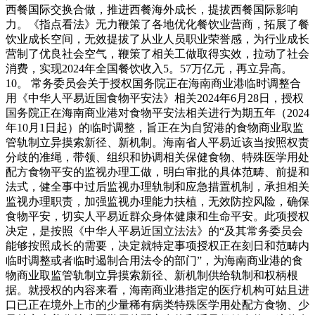
西餐国际交换合做，推进西餐海外成长，提拔西餐国际影响
力。《指点看法》无力鞭策了各地优化餐饮业营商，拓展了餐
饮业成长空间，无效提拔了从业人员职业荣誉感，为行业成长
营制了优良社会空气，鞭策了相关工做取得实效，拉动了社会
消费，实现2024年全国餐饮收入5。57万亿元，再立异高。
10。 常务委员会关于授权国务院正在海南商业港临时调整合
用《中华人平易近国食物平安法》相关2024年6月28日，授权
国务院正在海南商业港对食物平安法相关进行为期五年（2024
年10月1日起）的临时调整，旨正在为自贸港的食物商业取监
管轨制立异摸索新径、新机制。海南省人平易近该当按照权责
分歧的准绳，带领、组织和协调相关保健食物、特殊医学用处
配方食物平安的监视办理工做，明白审批的具体范畴、前提和
法式，健全事中过后监视办理轨制和应急措置机制，承担相关
监视办理职责，加强监视办理能力扶植，无效防控风险，确保
食物平安，切实人平易近群众身体健康和生命平安。此项授权
决定，是按照《中华人平易近国立法法》的“及其常务委员会
能够按照成长的需要，决定就特定事项授权正在刻日和范畴内
临时调整或者临时遏制合用法令的部门”，为海南商业港的食
物商业取监管轨制立异摸索新径、新机制供给轨制和权柄根
据。就授权的内容来看，海南商业港指定的医疗机构可姑且进
口已正在境外上市的少量稀有病类特殊医学用处配方食物、少