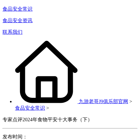
食品安全常识
食品安全资讯
联系我们
九游老哥J9俱乐部官网
>
食品安全常识
>
专家点评2024年食物平安十大事务（下）
发布时间：