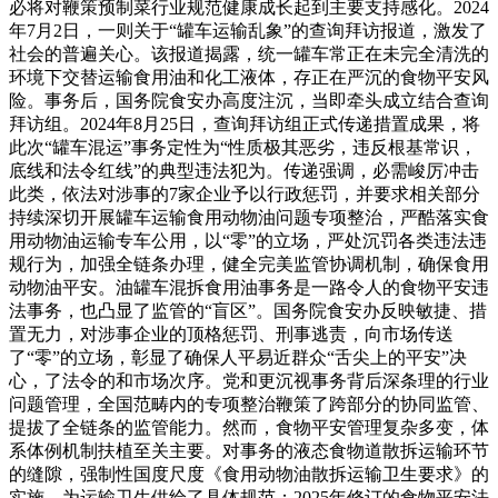
必将对鞭策预制菜行业规范健康成长起到主要支持感化。2024
年7月2日，一则关于“罐车运输乱象”的查询拜访报道，激发了
社会的普遍关心。该报道揭露，统一罐车常正在未完全清洗的
环境下交替运输食用油和化工液体，存正在严沉的食物平安风
险。事务后，国务院食安办高度注沉，当即牵头成立结合查询
拜访组。2024年8月25日，查询拜访组正式传递措置成果，将
此次“罐车混运”事务定性为“性质极其恶劣，违反根基常识，
底线和法令红线”的典型违法犯为。传递强调，必需峻厉冲击
此类，依法对涉事的7家企业予以行政惩罚，并要求相关部分
持续深切开展罐车运输食用动物油问题专项整治，严酷落实食
用动物油运输专车公用，以“零”的立场，严处沉罚各类违法违
规行为，加强全链条办理，健全完美监管协调机制，确保食用
动物油平安。油罐车混拆食用油事务是一路令人的食物平安违
法事务，也凸显了监管的“盲区”。国务院食安办反映敏捷、措
置无力，对涉事企业的顶格惩罚、刑事逃责，向市场传送
了“零”的立场，彰显了确保人平易近群众“舌尖上的平安”决
心，了法令的和市场次序。党和更沉视事务背后深条理的行业
问题管理，全国范畴内的专项整治鞭策了跨部分的协同监管、
提拔了全链条的监管能力。然而，食物平安管理复杂多变，体
系体例机制扶植至关主要。对事务的液态食物道散拆运输环节
的缝隙，强制性国度尺度《食用动物油散拆运输卫生要求》的
实施，为运输卫生供给了具体规范；2025年修订的食物平安法