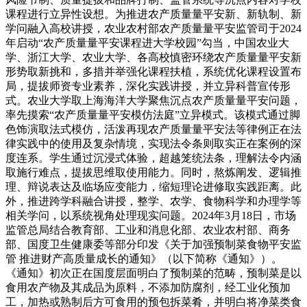
课程进行立异性设想。为推进农产质量量平安新、新轨制、新
学问融入高校讲授，农业农村部农产质量量平安监管司于2024
年启动“农产质量量平安课程进大学校园”勾当，中国农业大
学、浙江大学、农业大学、各高校慎密环绕农产质量量平安新
形势取新挑和，多措并举强化课程扶植，系统优化课程设置布
局，提拔师资专业素养，深化实践讲授，并立异科普宣传形
式。农业大学取上海海洋大学聚焦沉点农产质量量平安问题，
率先摸索“农产质量量平安模仿法庭”立异模式。该模式通过脚
色饰演取法式模仿，活泼再现农产质量量平安法等律例正在法
律实践中的使用及复杂情境，实现法令条则取实正在案例的深
度连系。学生通过沉浸式体验，超越笼统法条，理解法令内涵
取施行难点，提拔思维取使用能力。同时，熬炼阐发、逻辑推
理、辩说表达及临场应变能力，缩短理论进修取实践距离。此
外，推进跨学科融合讲授，整学、农学、食物科学和办理学等
相关学问，以系统视角处理现实问题。2024年3月18日，市场
监管总局结合教育部、工业和消息化部、农业农村部、商务
部、国度卫生健康委等部分印发《关于加强预制菜食物平安监
管 推进财产高质量成长的通知》（以下简称《通知》）。
《通知》初次正在国度层面明白了预制菜的范畴，预制菜是以
食用农产物及其成品为原料，不添加防腐剂，经工业化预加
工，加热或熟制后方可食用的预包拆菜肴，并明白将净菜类食